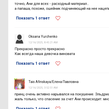
точно, Ани для всех - расходный материал...
а папаша, похоже, ошейник подчиняющий на нее нацеп
Показать 1 ответ
Oksana Yurchenko
12/16/2025, 8:45:21 AM
Прекрасно просто прекрасно
Как всегда наша девочка виновата
Показать 1 ответ
Tais Afinskaya/Елена Павловна
12/16/2025, 3:52:51 AM
принц очень активно нарывался на покушение. Эльдриан
жаль только, что спасение за счет Ани происходит. мно
Показать 1 ответ