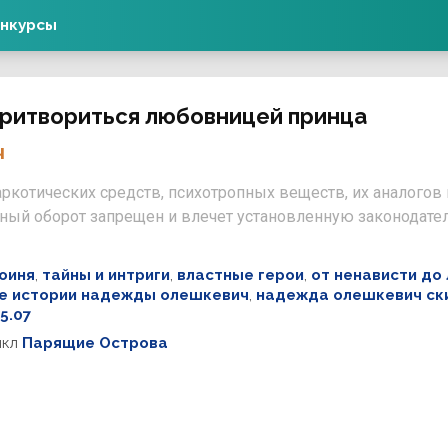
нкурсы
Притвориться любовницей принца
ч
ркотических средств, психотропных веществ, их аналогов
нный оборот запрещен и влечет установленную законодате
оиня
,
тайны и интриги
,
властные герои
,
от ненависти до
е истории надежды олешкевич
,
надежда олешкевич ск
5.07
икл
Парящие Острова