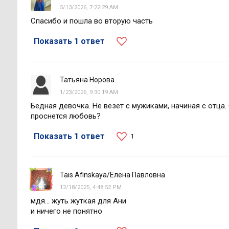
5/13/2026, 7:22:29 AM
Спасибо и пошла во вторую часть
Показать 1 ответ
Татьяна Норова
1/23/2026, 9:30:19 AM
Бедная девочка. Не везет с мужиками, начиная с отца. 
проснется любовь?
Показать 1 ответ
1
Tais Afinskaya/Елена Павловна
12/18/2025, 4:48:52 PM
мдя... жуть жуткая для Ани
и ничего не понятно