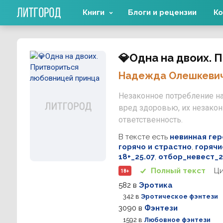
Книги
Блоги и рецензии
Ко
💎Одна на двоих. 
Надежда Олешкеви
Незаконное потребление на
вред здоровью, их незако
ответственность.
В тексте есть
невинная гер
горячо и страстно
,
горячи
18+_25.07
,
отбор_невест_2
Ц
Полный текст
18+
582
в
Эротика
342
в
Эротическое фэнтези
3090
в
Фэнтези
1592
в
Любовное фэнтези