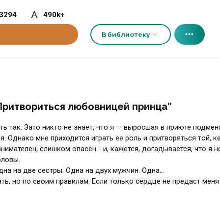
3294
490k+
В библиотеку
 Притвориться любовницей принца”
ь так. Зато никто не знает, что я — выросшая в приюте подмен
я. Однако мне приходится играть ее роль и притворяться той, к
имателен, слишком опасен - и, кажется, догадывается, что я не
оловы.
дна на две сестры. Одна на двух мужчин. Одна…
рать, но по своим правилам. Если только сердце не предаст мен