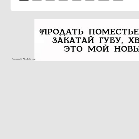
Реклама 16+ АО «ЛитГород»