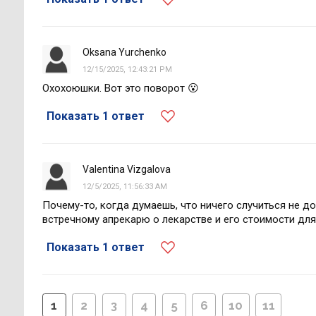
Oksana Yurchenko
12/15/2025, 12:43:21 PM
Охохоюшки. Вот это поворот 😮
Показать 1 ответ
Valentina Vizgalova
12/5/2025, 11:56:33 AM
Почему-то, когда думаешь, что ничего случиться не д
встречному апрекарю о лекарстве и его стоимости для
Показать 1 ответ
1
2
3
4
5
6
10
11