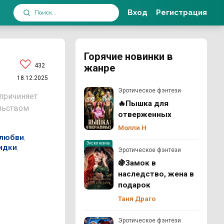
Вход
Регистрация
Горячие новинки в
432
жанре
18.12.2025
Эротическое фэнтези
 причиняет
🔥Пышка для
льством
отверженных
Молли Н
 любви
,
Эксклюзив
идки
,
Эротическое фэнтези
🍇Замок в
наследство, жена в
подарок
Таня Драго
Эротическое фэнтези