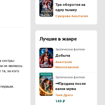
Три оборотня на
одну пышку
Суворова Анастасия
Лучшие в жанре
Эротическое фэнтези
Добыча
а сестры-
Анастасия
ем не являюсь.
Милославская
 та, за кого
Эксклюзив
Эротическое фэнтези
🗝️Продана после
я первым…
казни мужа
Таня Драго
149 ₽