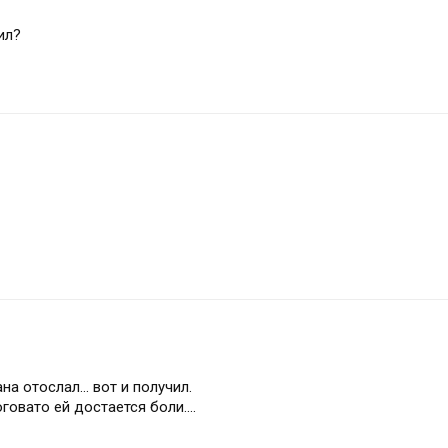
ил?
а отослал... вот и получил.
говато ей достается боли....