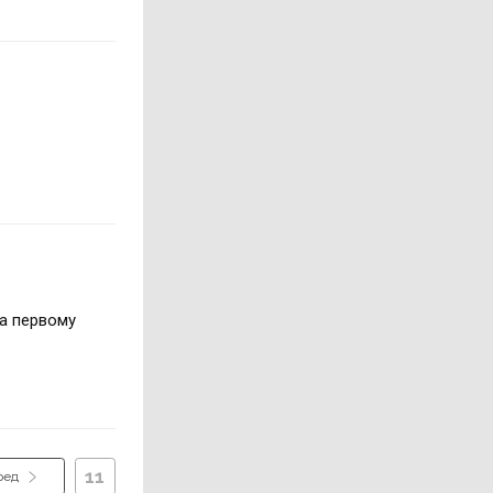
ла первому
11
ред