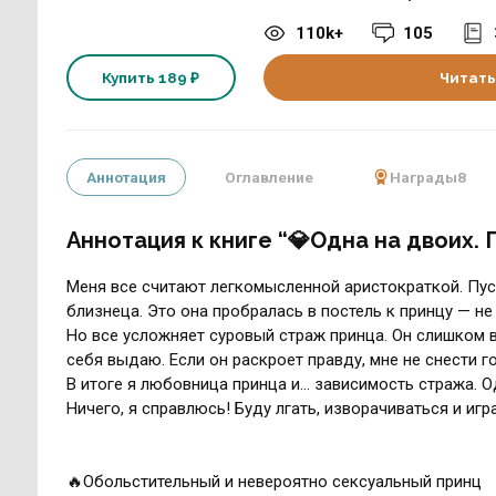
110k+
105
Купить
189 ₽
Читать
Аннотация
Оглавление
Награды
8
Аннотация к книге “💎Одна на двоих.
Меня все считают легкомысленной аристократкой. Пуст
близнеца. Это она пробралась в постель к принцу — не 
Но все усложняет суровый страж принца. Он слишком вн
себя выдаю. Если он раскроет правду, мне не снести г
В итоге я любовница принца и… зависимость стража. О
Ничего, я справлюсь! Буду лгать, изворачиваться и иг
🔥Обольстительный и невероятно сексуальный принц