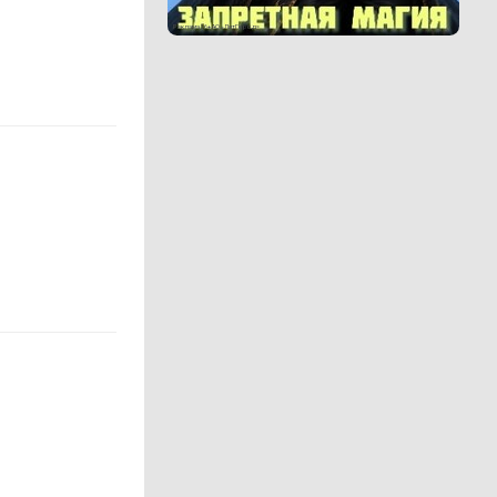
Реклама 16+ АО «ЛитГород»