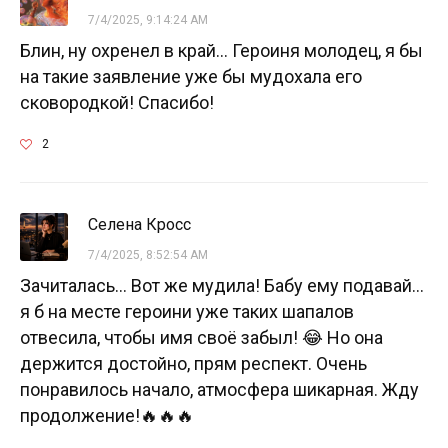
7/4/2025, 9:14:24 AM
Блин, ну охренел в край... Героиня молодец, я бы
на такие заявление уже бы мудохала его
сковородкой! Спасибо!
2
Селена Кросс
7/4/2025, 8:52:54 AM
Зачиталась… Вот же мудила! Бабу ему подавай…
я б на месте героини уже таких шапалов
отвесила, чтобы имя своё забыл! 😂 Но она
держится достойно, прям респект. Очень
понравилось начало, атмосфера шикарная. Жду
продолжение!🔥🔥🔥