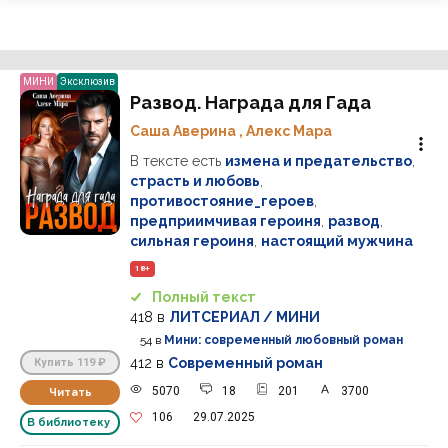
МИНИ
Эксклюзив
Развод. Награда для Гада
Саша Аверина
,
Алекс Мара
В тексте есть
измена и предательство
,
страсть и любовь
,
противостояние_героев
,
предприимчивая героиня
,
развод
,
сильная героиня
,
настоящий мужчина
18+
Полный текст
418
в
ЛИТСЕРИАЛ / МИНИ
54
в
Мини: современный любовный роман
412
в
Современный роман
Купить
119 ₽
5070
18
201
3700
Читать
106
29.07.2025
В библиотеку