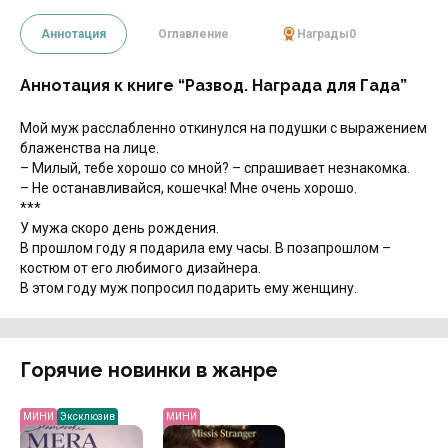
Аннотация
Оглавление
Награды
0
Аннотация к книге “Развод. Награда для Гада”
Мой муж расслабленно откинулся на подушки с выражением
блаженства на лице.
– Милый, тебе хорошо со мной? – спрашивает незнакомка.
– Не останавливайся, кошечка! Мне очень хорошо.
***
У мужа скоро день рождения.
В прошлом году я подарила ему часы. В позапрошлом –
костюм от его любимого дизайнера.
В этом году муж попросил подарить ему женщину.
Горячие новинки в жанре
МИНИ
Эксклюзив
МИНИ