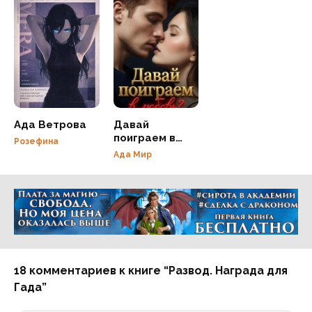
Ада Ветрова
Давай
поиграем в
Розефина
любовь?
Ада Мир
Реклама 16+ АО «ЛитГород»
18 комментариев к книге “Развод. Награда для
Гада”