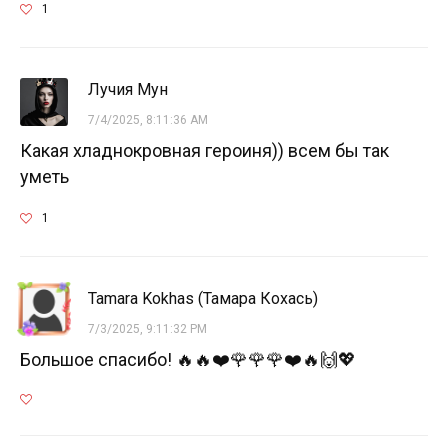
1
Лучия Мун
7/4/2025, 8:11:36 AM
Какая хладнокровная героиня)) всем бы так
уметь
1
Tamara Kokhas (Тамара Кохась)
7/3/2025, 9:11:32 PM
Большое спасибо! 🔥🔥❤️🌹🌹🌹❤️🔥🙌💖