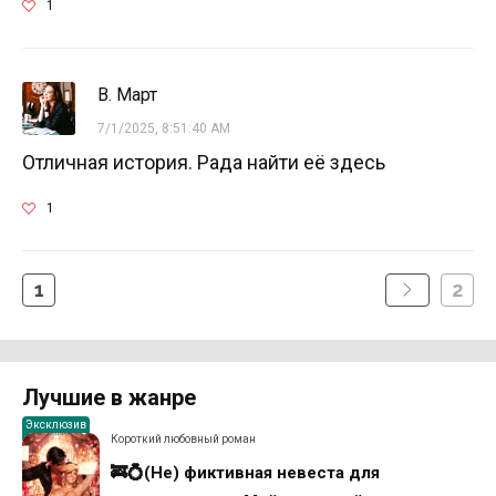
1
В. Март
7/1/2025, 8:51:40 AM
Отличная история. Рада найти её здесь
1
1
2
Лучшие в жанре
Эксклюзив
Короткий любовный роман
🚒💍(Не) фиктивная невеста для