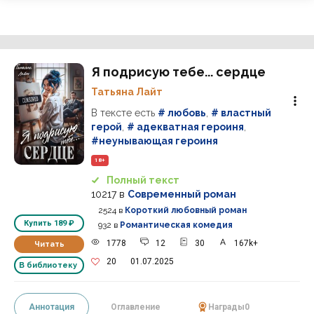
Я подрисую тебе... сердце
Татьяна Лайт
В тексте есть
# любовь
,
# властный
герой
,
# адекватная героиня
,
#неунывающая героиня
18+
Полный текст
10217
в
Современный роман
2524
в
Короткий любовный роман
Купить
189 ₽
932
в
Романтическая комедия
1778
12
30
167k+
Читать
20
01.07.2025
В библиотеку
Аннотация
Оглавление
Награды
0