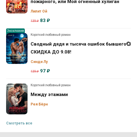
пожарного, или Мой огненный хулиган
Лилит Ой
83 ₽
139 ₽
Эксклюзив
Короткий любовный роман
Сводный дядя и тысяча ошибок бывшего💞
СКИДКА ДО 9.08!
Синди Лу
97 ₽
139 ₽
Короткий любовный роман
Между этажами
Рея Бёрн
Смотреть все