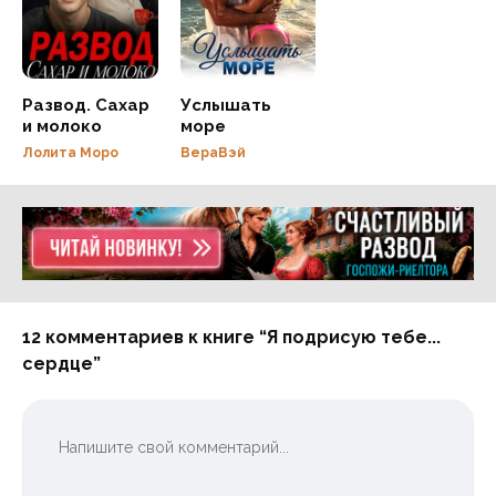
Развод. Сахар
Услышать
и молоко
море
Лолита Моро
ВераВэй
Реклама 16+ АО «ЛитГород»
12 комментариев к книге “Я подрисую тебе...
сердце”