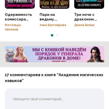
Одержимость
Пари на
Три ночи с
комиссара
ведьму.
драконом.
драконов
Мажор, ты
Академия
Матильда
Анна Бахтиярова
Диана Билык
просчитался!
Конкорд
Аваланж
Реклама 16+ АО «ЛитГород»
17 комментариев к книге “Академия магических
навыков”