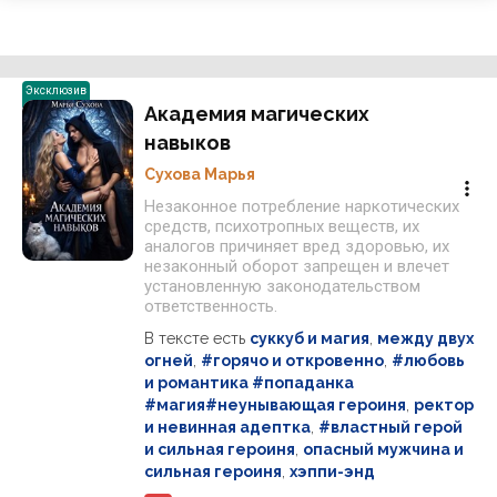
Эксклюзив
Академия магических
навыков
Сухова Марья
Незаконное потребление наркотических
средств, психотропных веществ, их
аналогов причиняет вред здоровью, их
незаконный оборот запрещен и влечет
установленную законодательством
ответственность.
В тексте есть
суккуб и магия
,
между двух
огней
,
#горячо и откровенно
,
#любовь
и романтика #попаданка
#магия#неунывающая героиня
,
ректор
и невинная адептка
,
#властный герой
и сильная героиня
,
опасный мужчина и
сильная героиня
,
хэппи-энд