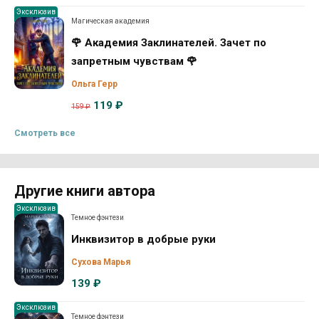
Эксклюзив
Магическая академия
🌹 Академия Заклинателей. Зачет по
запретным чувствам 🌹
Ольга Герр
119 ₽
159 ₽
Смотреть все
Другие книги автора
Эксклюзив
Темное фэнтези
Инквизитор в добрые руки
Сухова Марья
139 ₽
Эксклюзив
Темное фэнтези