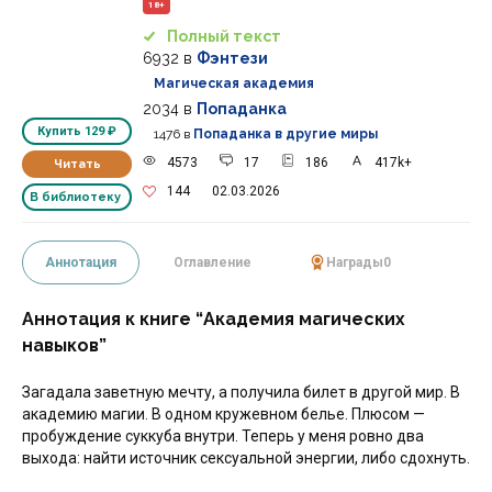
18+
Полный текст
6932
в
Фэнтези
Магическая академия
2034
в
Попаданка
Купить
129 ₽
1476
в
Попаданка в другие миры
4573
17
186
417k+
Читать
144
02.03.2026
В библиотеку
Аннотация
Оглавление
Награды
0
Аннотация к книге “Академия магических
навыков”
Загадала заветную мечту, а получила билет в другой мир. В
академию магии. В одном кружевном белье. Плюсом —
пробуждение суккуба внутри. Теперь у меня ровно два
выхода: найти источник сексуальной энергии, либо сдохнуть.