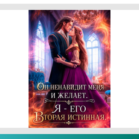
Реклама 16+ АО «ЛитГород»