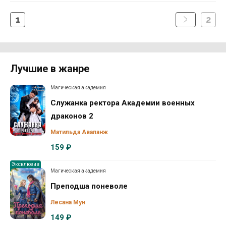
1
2
Лучшие в жанре
Магическая академия
Служанка ректора Академии военных
драконов 2
Матильда Аваланж
159 ₽
Эксклюзив
Магическая академия
Преподша поневоле
Лесана Мун
149 ₽