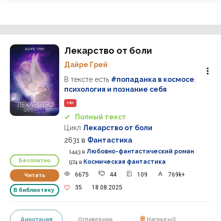
Лекарство от боли
Дайре Грей
В тексте есть
#попаданка в космосе
,
психология и познание себя
18+
Полный текст
Цикл
Лекарство от боли
2631
в
Фантастика
1443
в
Любовно-фантастический роман
Бесплатно
974
в
Космическая фантастика
6675
44
109
769k+
Читать
35
18.08.2025
В библиотеку
Аннотация
Оглавление
Награды
0