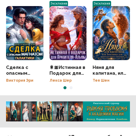
Эксклюзив
Эксклюзив
Сделка с
🎇🎀Истинная в
Няня для
опасным
Подарок для
капитана, или
магнатом
Правителя-
Землянка для
Виктория Эри
Лекса Шер
Тея Шен
Галактики
Альфы
многодетного
папочки
Реклама 16+ АО «ЛитГород»