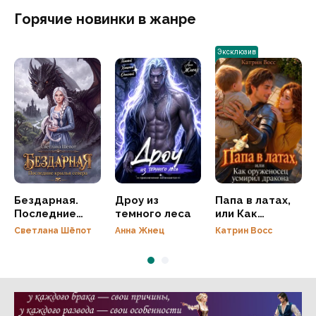
Горячие новинки в жанре
Эксклюзив
Бездарная.
Дроу из
Папа в латах,
Последние
темного леса
или Как
крылья севера
оруженосец
Светлана Шёпот
Анна Жнец
Катрин Восс
усмирил
дракона