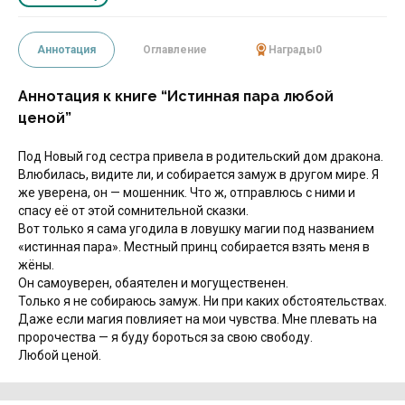
Аннотация
Оглавление
Награды
0
Аннотация к книге “Истинная пара любой
ценой”
Под Новый год сестра привела в родительский дом дракона.
Влюбилась, видите ли, и собирается замуж в другом мире. Я
же уверена, он — мошенник. Что ж, отправлюсь с ними и
спасу её от этой сомнительной сказки.
Вот только я сама угодила в ловушку магии под названием
«истинная пара». Местный принц собирается взять меня в
жёны.
Он самоуверен, обаятелен и могущественен.
Только я не собираюсь замуж. Ни при каких обстоятельствах.
Даже если магия повлияет на мои чувства. Мне плевать на
пророчества — я буду бороться за свою свободу.
Любой ценой.