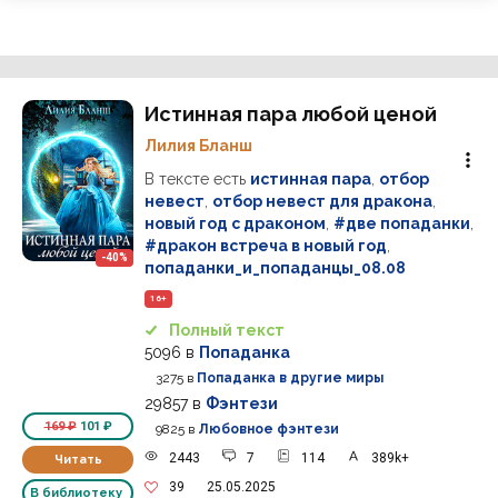
Истинная пара любой ценой
Лилия Бланш
В тексте есть
истинная пара
,
отбор
невест
,
отбор невест для дракона
,
новый год с драконом
,
#две попаданки
,
#дракон встреча в новый год
,
-40%
попаданки_и_попаданцы_08.08
16+
Полный текст
5096
в
Попаданка
3275
в
Попаданка в другие миры
29857
в
Фэнтези
169 ₽
101 ₽
9825
в
Любовное фэнтези
2443
7
114
389k+
Читать
39
25.05.2025
В библиотеку