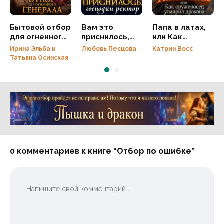
Бытовой отбор
Вам это
Папа в латах,
для огненного
приснилось,
или Как
генерала
господин
оруженосец
Ирина Эльба и
Любовь Песцова
Катрин Восс
ректор
усмирил
Татьяна Осинская
дракона
Реклама 16+ АО «ЛитГород»
0 комментариев к книге “Отбор по ошибке”