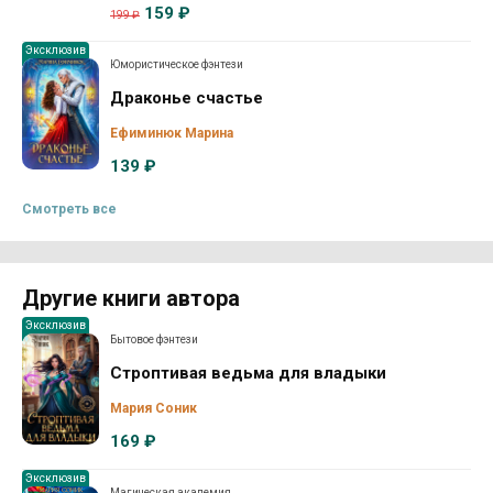
159 ₽
199 ₽
Эксклюзив
Юмористическое фэнтези
Драконье счастье
Ефиминюк Марина
139 ₽
Смотреть все
Другие книги автора
Эксклюзив
Бытовое фэнтези
Строптивая ведьма для владыки
Мария Соник
169 ₽
Эксклюзив
Магическая академия