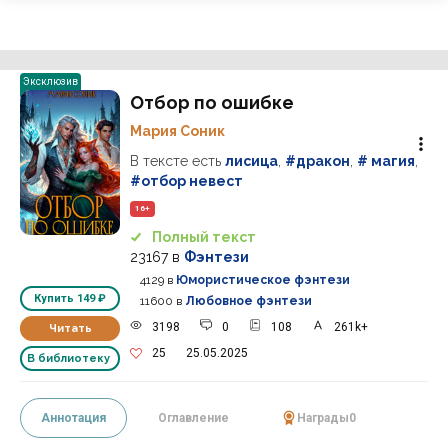
Эксклюзив
Отбор по ошибке
Мария Соник
В тексте есть
лисица
,
#дракон
,
# магия
,
#отбор невест
16+
Полный текст
23167
в
Фэнтези
4129
в
Юмористическое фэнтези
Купить
149 ₽
11600
в
Любовное фэнтези
3198
0
108
261k+
Читать
25
25.05.2025
В библиотеку
Аннотация
Оглавление
Награды
0