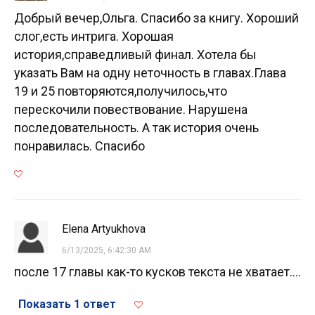
Добрый вечер,Ольга. Спасибо за книгу. Хороший
слог,есть интрига. Хорошая
история,справедливый финал. Хотела бы
указать Вам на одну неточность в главах.Глава
19 и 25 повторяются,получилось,что
перескочили повествование. Нарушена
последовательность. А так история очень
понравилась. Спасибо
Elena Artyukhova
6/13/2025, 6:42:30 AM
после 17 главы как-то кусков текста не хватает....
Показать 1 ответ