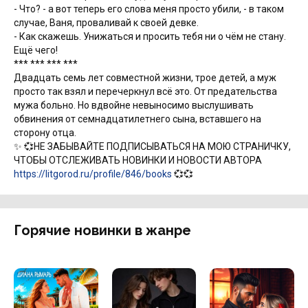
- Что? - а вот теперь его слова меня просто убили, - в таком
случае, Ваня, проваливай к своей девке.
- Как скажешь. Унижаться и просить тебя ни о чём не стану.
Ещё чего!
*** *** *** ***
Двадцать семь лет совместной жизни, трое детей, а муж
просто так взял и перечеркнул всё это. От предательства
мужа больно. Но вдвойне невыносимо выслушивать
обвинения от семнадцатилетнего сына, вставшего на
сторону отца.
✨ 💞НЕ ЗАБЫВАЙТЕ ПОДПИСЫВАТЬСЯ НА МОЮ СТРАНИЧКУ,
ЧТОБЫ ОТСЛЕЖИВАТЬ НОВИНКИ И НОВОСТИ АВТОРА
https://litgorod.ru/profile/846/books
💞💞
Горячие новинки в жанре