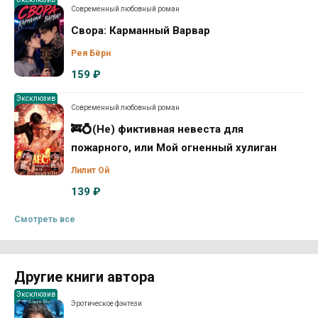
Современный любовный роман
Свора: Карманный Варвар
Рея Бёрн
159 ₽
Эксклюзив
Современный любовный роман
🚒💍(Не) фиктивная невеста для
пожарного, или Мой огненный хулиган
Лилит Ой
139 ₽
Смотреть все
Другие книги автора
Эксклюзив
Эротическое фэнтези