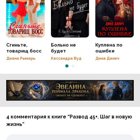
Сгиньте,
Больно не
Куплена по
товарищ босс
будет
ошибке
Диана Рымарь
Кассандра Вуд
Дина Данич
Реклама 16+ АО «ЛитГород»
4 комментария к книге “Развод 45+. Шаг в новую
жизнь”