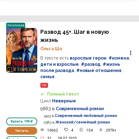
Эксклюзив
Развод 45+. Шаг в новую
жизнь
Ольга Шо
В тексте есть
взрослые герои
,
#измена
,
дети и взрослые
,
#развод
,
#жизнь
после развода
,
#новые отношения
,
семья
16+
Полный текст
Цикл
Неверные
9863
в
Современный роман
3453
в
Современный любовный роман
Купить
199 ₽
2583
в
Женский/семейный роман
10662
4
154
297k+
Читать
31
28.07.2025