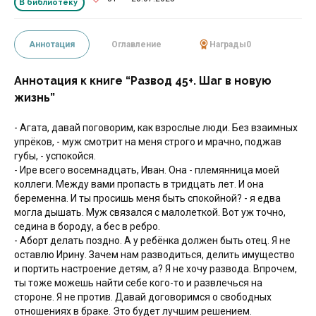
В библиотеку
Аннотация
Оглавление
Награды
0
Аннотация к книге “Развод 45+. Шаг в новую
жизнь”
- Агата, давай поговорим, как взрослые люди. Без взаимных
упрёков, - муж смотрит на меня строго и мрачно, поджав
губы, - успокойся.
- Ире всего восемнадцать, Иван. Она - племянница моей
коллеги. Между вами пропасть в тридцать лет. И она
беременна. И ты просишь меня быть спокойной? - я едва
могла дышать. Муж связался с малолеткой. Вот уж точно,
седина в бороду, а бес в ребро.
- Аборт делать поздно. А у ребёнка должен быть отец. Я не
оставлю Ирину. Зачем нам разводиться, делить имущество
и портить настроение детям, а? Я не хочу развода. Впрочем,
ты тоже можешь найти себе кого-то и развлечься на
стороне. Я не против. Давай договоримся о свободных
отношениях в браке. Это будет лучшим решением.