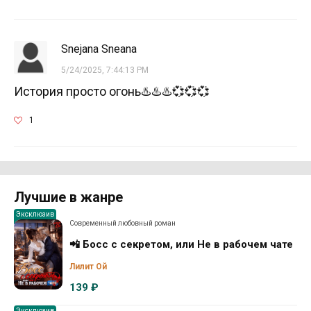
Snejana Sneana
5/24/2025, 7:44:13 PM
История просто огонь♨️♨️♨️💞💞💞
1
Лучшие в жанре
Эксклюзив
Современный любовный роман
📲 Босс с секретом, или Не в рабочем чате
Лилит Ой
139 ₽
Эксклюзив