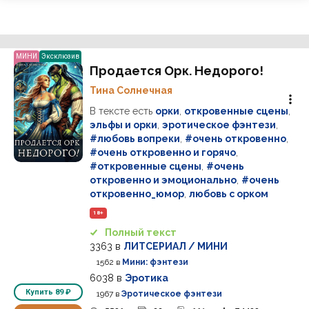
МИНИ
Эксклюзив
Продается Орк. Недорого!
Тина Солнечная
В тексте есть
орки
,
откровенные сцены
,
эльфы и орки
,
эротическое фэнтези
,
#любовь вопреки
,
#очень откровенно
,
#очень откровенно и горячо
,
#откровенные сцены
,
#очень
откровенно и эмоционально
,
#очень
откровенно_юмор
,
любовь с орком
18+
Полный текст
3363
в
ЛИТСЕРИАЛ / МИНИ
1562
в
Мини: фэнтези
6038
в
Эротика
Купить
89 ₽
1967
в
Эротическое фэнтези