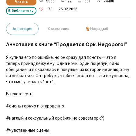
5586
22
661
74488
Читать
173
25.02.2025
В библиотеку
Аннотация
Оглавление
Награды
0
Аннотация к книге “Продается Орк. Недорого!”
Я купила его по ошибке, но он сразу дал понять — это я
теперь принадлежу ему. Одна ночь, один поцелуй, одно
обещание, и я оказалась в ловушке, из которой не знаю, хочу
ли выбраться. Он требует, чтобы я стала его… а я не уверена,
что смогу сказать "нет".
В тексте есть:
#очень горячо и откровенно
#наглый и сексуальный орк (или не совсем орк?)
#чувственные сцены