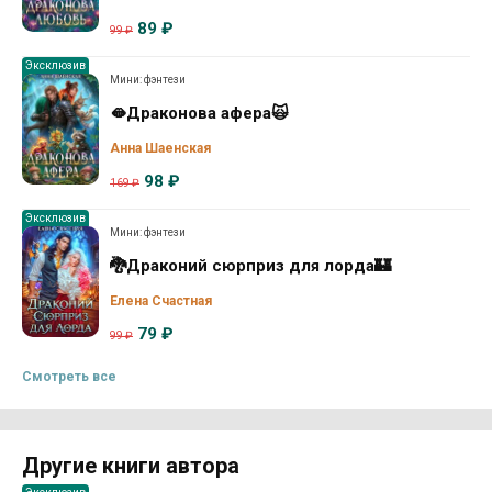
89 ₽
99 ₽
Эксклюзив
Мини: фэнтези
🫦Драконова афера🙀
Анна Шаенская
98 ₽
169 ₽
Эксклюзив
Мини: фэнтези
🐉Драконий сюрприз для лорда🏰
Елена Счастная
79 ₽
99 ₽
Смотреть все
Другие книги автора