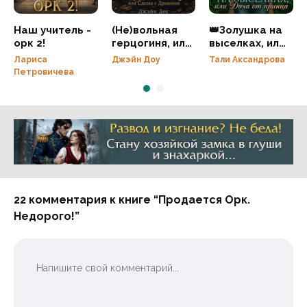
Наш учитель -
(Не)вольная
👑Золушка на
орк 2!
герцогиня, или
выселках, или
Сделка с
Дача от
Лариса
Джэйн Доу
Тали Аксандрова
Драконом
принца
Петровичева
Реклама 16+ АО «ЛитГород»
22 комментария к книге “Продается Орк.
Недорого!”