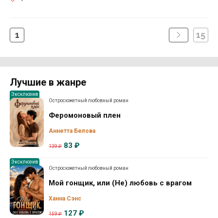
1
15
Лучшие в жанре
Эксклюзив
Остросюжетный любовный роман
Феромоновый плен
Аннетта Белова
83 ₽
139 ₽
Эксклюзив
Остросюжетный любовный роман
Мой гонщик, или (Не) любовь с врагом
Ханна Сэнс
127 ₽
159 ₽