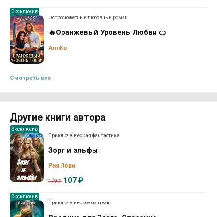
Эксклюзив
Остросюжетный любовный роман
🔥Оранжевый Уровень Любви 🍊
AnnKo
Смотреть все
Другие книги автора
Эксклюзив
Приключенческая фантастика
Зорг и эльфы
Рия Леви
107 ₽
179 ₽
Эксклюзив
Приключенческое фэнтези