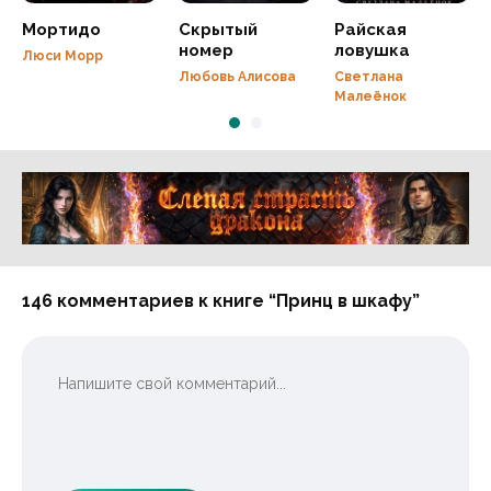
Мортидо
Скрытый
Райская
номер
ловушка
Люси Морр
Любовь Алисова
Светлана
Малеёнок
Реклама 16+ АО «ЛитГород»
146 комментариев к книге “Принц в шкафу”