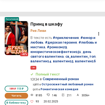
Эксклюзив
Принц в шкафу
Рия Леви
В тексте есть
#приключения
,
#юмор и
любовь
,
#дерзкая героиня
,
#любовь и
мистика
,
#ромком29
,
юмористическоефэнтези151
,
день
-40%
святого валентина
,
св_валентин_топ
,
валентин14
,
валентин15
,
валентин16
18+
Полный текст
13134
в
Современный роман
1986
в
Остросюжетный любовный роман
189 ₽
113 ₽
906
в
Романтическая комедия
8185
146
211
305k+
Читать
93
20.02.2025
В библиотеку