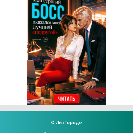
Реклама 16+ АО «ЛитГород»
О ЛитГороде