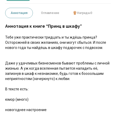
Аннотация
Оглавление
Награды
0
Аннотация к книге “Принц в шкафу”
Тебе уже практически тридцать и ты ждёшь принца?
Осторожней в своих желаниях, они могут сбыться. И после
нового года ты найдёшь в шкафу подарочек с подвохом.
Даже у удачливых бизнесменов бывают проблемы с личной
жизнью. А уж когда вселенная пытается наладить её,
запихнув в шкаф к незнакомке, будь готов к боооольшим
неприятностям (зачеркнуто) к любви.
В тексте есть:
юмор (много)
новогоднее настроение