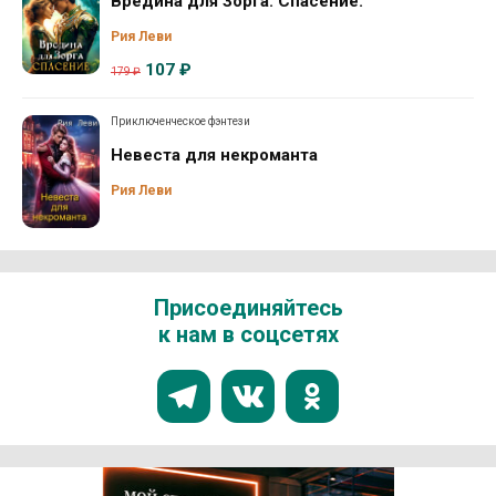
Вредина для Зорга. Спасение.
Рия Леви
107 ₽
179 ₽
Приключенческое фэнтези
Невеста для некроманта
Рия Леви
Присоединяйтесь
к нам в соцсетях