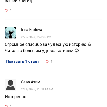
вашей книги))
1
Irina Krotova
2/20/2025, 6:47:32 PM
Огромное спасибо за чудесную историю!🌸
Читала с большим удовольствием!😊
Показать 1 ответ
1
Сева Азим
2/21/2025, 11:08:14 AM
Интересно!
1