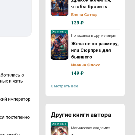
Дракон женился,
чтобы бросить
Елена Саттэр
139 ₽
Эксклюзив
Попаданка в другие миры
Жена не по размеру,
или Сюрприз для
бывшего
Иванна Флокс
149 ₽
аботились о
дных и жить
Смотреть все
окий император
Другие книги автора
тся постепенно
Эксклюзив
Магическая академия