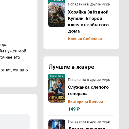
Эксклюзив
Попаданка в другие миры
Хозяйка Звёздной
Купели. Второй
ключ от забытого
дома
Ксения Соболева
ора.
 Им нужен мой
точнее его
Лучшие в жанре
ргнут, узнав о
Эксклюзив
Попаданка в другие миры
Служанка слепого
генерала
Екатерина Белова
149 ₽
Попаданка в другие миры