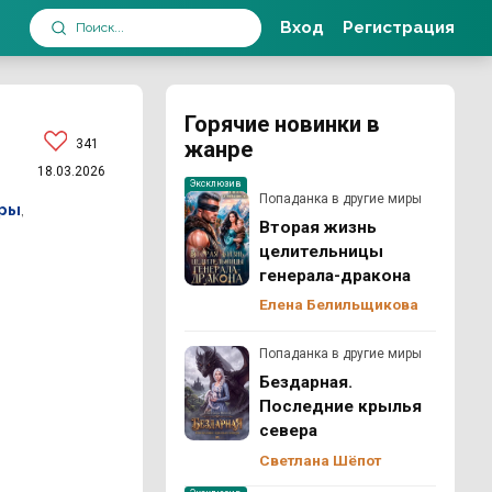
Вход
Регистрация
Горячие новинки в
341
жанре
18.03.2026
Эксклюзив
Попаданка в другие миры
оры
,
Вторая жизнь
целительницы
генерала-дракона
Елена Белильщикова
Попаданка в другие миры
Бездарная.
Последние крылья
севера
Светлана Шёпот