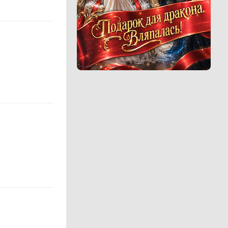
Реклама 16+ АО «ЛитГород»