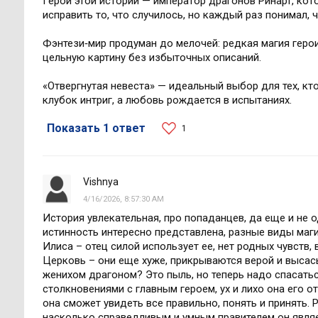
Герой этой истории — император драгонов Ринарт, ко
исправить то, что случилось, но каждый раз понимал, ч
Фэнтези‑мир продуман до мелочей: редкая магия геро
цельную картину без избыточных описаний.
«Отвергнутая невеста» — идеальный выбор для тех, кт
клубок интриг, а любовь рождается в испытаниях.
Показать 1 ответ
1
Vishnya
4/16/2026, 8:57:30 AM
История увлекательная, про попаданцев, да еще и не 
истинность интересно представлена, разные виды маги
Илиса – отец силой использует ее, нет родных чувств,
Церковь – они еще хуже, прикрываются верой и высас
женихом драгоном? Это пыль, но теперь надо спасатьс
столкновениями с главным героем, ух и лихо она его о
она сможет увидеть все правильно, понять и принять. 
насколько справедливым и умным правителем он являет