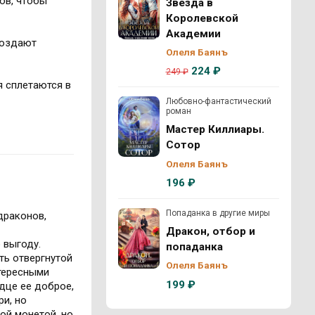
ов, чтобы
Звезда в
Королевской
Академии
создают
Олеля Баянъ
224 ₽
249 ₽
я сплетаются в
Любовно-фантастический
роман
Мастер Киллиары.
Сотор
Олеля Баянъ
196 ₽
Попаданка в другие миры
драконов,
Дракон, отбор и
 выгоду.
попаданка
ть отвергнутой
Олеля Баянъ
нтересными
199 ₽
рдце ее доброе,
ри, но
ой монетой, но