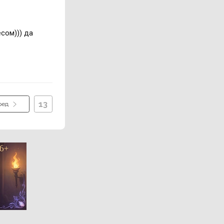
сом))) да
13
ред