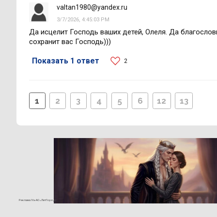
valtan1980@yandex.ru
3/7/2026, 4:45:03 PM
Да исцелит Господь ваших детей, Олеля. Да благослови
сохранит вас Господь)))
Показать 1 ответ
2
1
2
3
4
5
6
12
13
Реклама 16+ АО «ЛитГород»