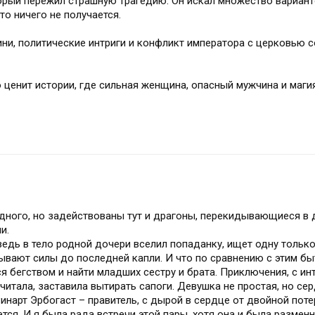
торый пережил страшную трагедию. Он искал множество вариант
то ничего не получается.
ини, политические интриги и конфликт императора с церковью 
о ценит истории, где сильная женщина, опасный мужчина и маги
одного, но задействованы тут и драгоны, перекидывающиеся в 
и.
 ведь в тело родной дочери вселил попаданку, ищет одну только
ывают силы до последней капли. И что по сравнению с этим бы
я бегством и найти младших сестру и брата. Приключения, с и
тчитала, заставила вытирать сапоги. Девушка не простая, но се
Ринарт Эрбогаст – правитель, с дырой в сердце от двойной поте
ся. И я была рада встречи этой пары, хотя она и была разменн