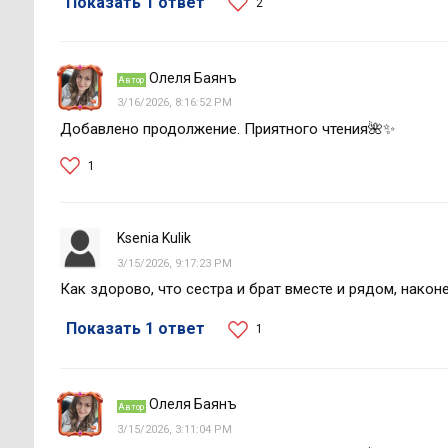
Показать 1 ответ
2
Олеля Баянъ
Автор
3/16/2026, 8:16:52 PM
Добавлено продолжение. Приятного чтения🌺✨
1
Ksenia Kulik
3/15/2026, 9:17:23 PM
Как здорово, что сестра и брат вместе и рядом, након
Показать 1 ответ
1
Олеля Баянъ
Автор
3/15/2026, 3:11:04 PM