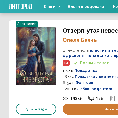
Книги
Блоги и рецензии
Ко
Эксклюзив
Отвергнутая неве
Олеля Баянъ
В тексте есть
властный_ге
#драконы
,
попаданка в 
Полный текст
16+
1157
в
Попаданка
873
в
Попаданка в другие ми
6154
в
Фэнтези
2061
в
Любовное фэнтези
142k+
125
Купить
229 ₽
Читать