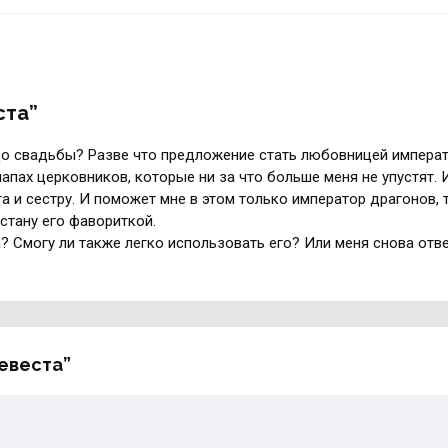
ста”
до свадьбы? Разве что предложение стать любовницей императ
лапах церковников, которые ни за что больше меня не упустят.
а и сестру. И поможет мне в этом только император драгонов, 
 стану его фавориткой.
? Смогу ли также легко использовать его? Или меня снова отве
невеста”