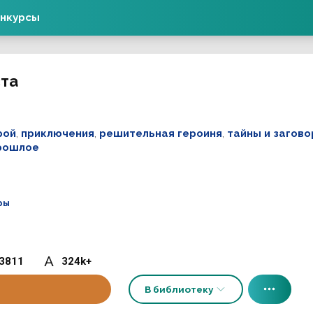
нкурсы
ста
рой
,
приключения
,
решительная героиня
,
тайны и загов
прошлое
ры
3811
324k+
В библиотеку