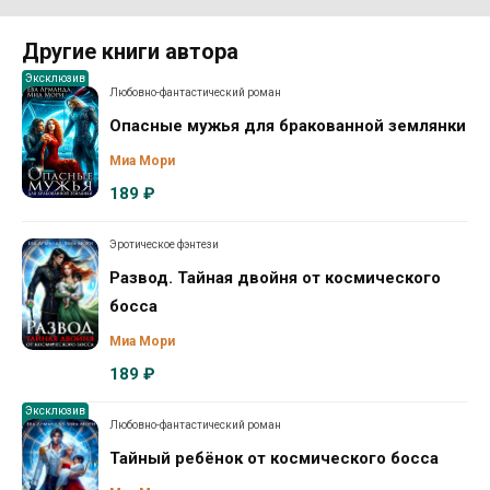
Другие книги автора
Эксклюзив
Любовно-фантастический роман
Опасные мужья для бракованной землянки
Миа Мори
189 ₽
Эротическое фэнтези
Развод. Тайная двойня от космического
босса
Миа Мори
189 ₽
Эксклюзив
Любовно-фантастический роман
Тайный ребёнок от космического босса