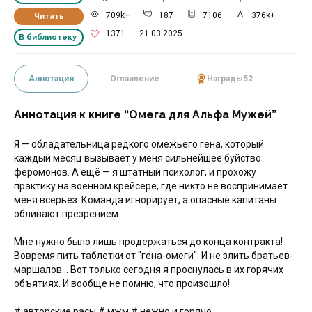
709k+
187
7106
376k+
Читать
1371
21.03.2025
В библиотеку
Аннотация
Оглавление
Награды
52
Аннотация к книге “Омега для Альфа Мужей”
Я — обладательница редкого омежьего гена, который
каждый месяц вызывает у меня сильнейшее буйство
феромонов. А ещё — я штатный психолог, и прохожу
практику на военном крейсере, где никто не воспринимает
меня всерьёз. Команда игнорирует, а опасные капитаны
обливают презрением.
Мне нужно было лишь продержаться до конца контракта!
Вовремя пить таблетки от "гена-омеги". И не злить братьев-
маршалов… Вот только сегодня я проснулась в их горячих
объятиях. И вообще не помню, что произошло!
# авторские расы # мжм # нежно и горячо