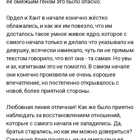
её омежьим геном это было опасно.
Ордел и Хант в начале конечно жёстко
облажались, и как же им повезло, что им
досталось такое умное живое ядро, которое с
самого начала только и делало что указывало на
девушку, всячески намекало, чуть ли не прямым
текстом говорило, что вот она - та самая. Но увы
и ах, капитанам это не помогло. В самом начале
они конечно произвели не очень хорошее
впечатление, но постепенно открывалось с
новой, более приятной стороны.
Любовная линия отличная! Как же было приятно
наблюдать за восстановлением отношений,
которые с самого начала не заладились. Да,
братья старались, но как им можно довериться?
Сомнения Арии понятны, из-за омега-гена её