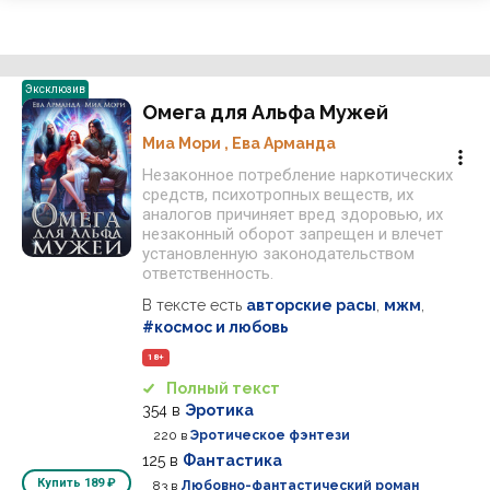
Эксклюзив
Омега для Альфа Мужей
Миа Мори
,
Ева Арманда
Незаконное потребление наркотических
средств, психотропных веществ, их
аналогов причиняет вред здоровью, их
незаконный оборот запрещен и влечет
установленную законодательством
ответственность.
В тексте есть
авторские расы
,
мжм
,
#космос и любовь
18+
Полный текст
354
в
Эротика
220
в
Эротическое фэнтези
125
в
Фантастика
Купить
189 ₽
83
в
Любовно-фантастический роман