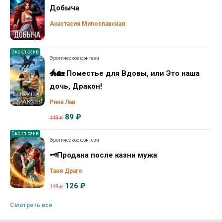
Добыча
Анастасия Милославская
Эксклюзив
Эротическое фэнтези
🐲🏡 Поместье для Вдовы, или Это наша
дочь, Дракон!
Рика Лав
89 ₽
149 ₽
Эксклюзив
Эротическое фэнтези
🗝️Продана после казни мужа
Таня Драго
126 ₽
149 ₽
Смотреть все