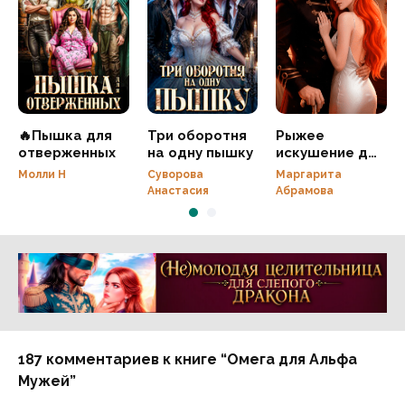
🔥Пышка для
Три оборотня
Рыжее
отверженных
на одну пышку
искушение для
генерала
Молли Н
Суворова
Маргарита
Дракона
Анастасия
Абрамова
Реклама 16+ АО «ЛитГород»
187 комментариев к книге “Омега для Альфа
Мужей”