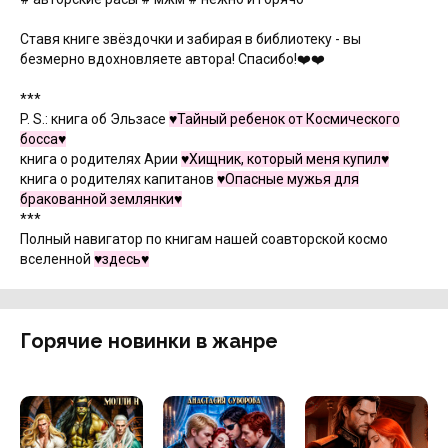
Ставя книге звёздочки и забирая в библиотеку - вы
безмерно вдохновляете автора! Спасибо!❤️❤️
***
P. S.: книга об Эльзасе
♥️Тайный ребенок от Космического
босса♥️
книга о родителях Арии
♥️Хищник, который меня купил♥️
книга о родителях капитанов
♥️Опасные мужья для
бракованной землянки♥️
***
Полный навигатор по книгам нашей соавторской космо
вселенной
♥️здесь♥️
Горячие новинки в жанре