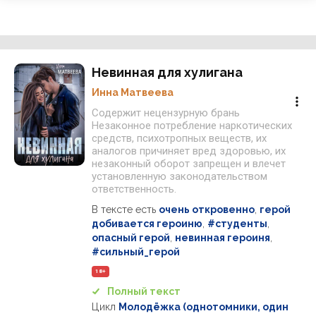
Невинная для хулигана
Инна Матвеева
Содержит нецензурную брань
Незаконное потребление наркотических
средств, психотропных веществ, их
аналогов причиняет вред здоровью, их
незаконный оборот запрещен и влечет
установленную законодательством
ответственность.
В тексте есть
очень откровенно
,
герой
добивается героиню
,
#студенты
,
опасный герой
,
невинная героиня
,
#сильный_герой
18+
Полный текст
Цикл
Молодёжка (однотомники, один