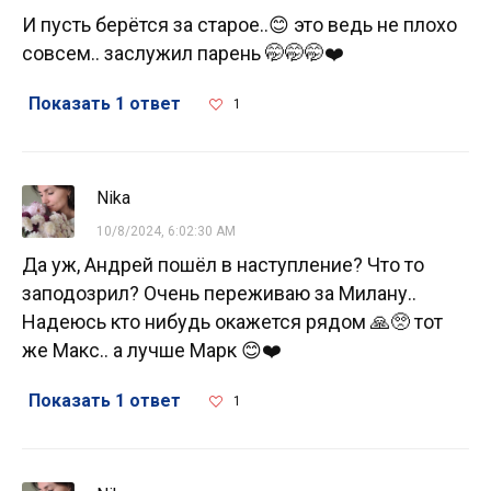
И пусть берётся за старое..😊 это ведь не плохо
совсем.. заслужил парень 🤭🤭🤭❤️
Показать 1 ответ
1
Nika
10/8/2024, 6:02:30 AM
Да уж, Андрей пошёл в наступление? Что то
заподозрил? Очень переживаю за Милану..
Надеюсь кто нибудь окажется рядом 🙏🥺 тот
же Макс.. а лучше Марк 😊❤️
Показать 1 ответ
1