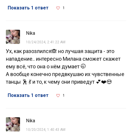
Показать 1 ответ
1
Nika
10/24/2024, 2:41:22 AM
Ух, как разозлился🙈 но лучшая защита - это
нападение.. интересно Милана сможет скажет
ему всё, что она о нём думает 🤭
А вообще конечно предвкушаю их чувственные
танцы 🕺 💃 и то, к чему они приведут 💕❤️😍
Показать 1 ответ
1
Nika
10/20/2024, 1:40:43 AM