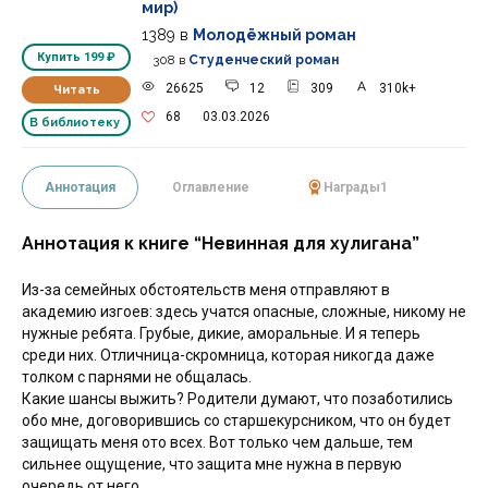
мир)
1389
в
Молодёжный роман
Купить
199 ₽
308
в
Студенческий роман
26625
12
309
310k+
Читать
68
03.03.2026
В библиотеку
Аннотация
Оглавление
Награды
1
Аннотация к книге “Невинная для хулигана”
Из-за семейных обстоятельств меня отправляют в
академию изгоев: здесь учатся опасные, сложные, никому не
нужные ребята. Грубые, дикие, аморальные. И я теперь
среди них. Отличница-скромница, которая никогда даже
толком с парнями не общалась.
Какие шансы выжить? Родители думают, что позаботились
обо мне, договорившись со старшекурсником, что он будет
защищать меня ото всех. Вот только чем дальше, тем
сильнее ощущение, что защита мне нужна в первую
очередь от него...