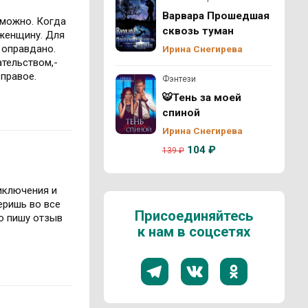
Варвара Прошедшая
 можно. Когда
сквозь туман
 женщину. Для
 оправдано.
Ирина Снегирева
ательством,-
 правое.
Фэнтези
🐯Тень за моей
спиной
Ирина Снегирева
104 ₽
139 ₽
иключения и
еришь во все
Присоединяйтесь
но пишу отзыв
к нам в соцсетях