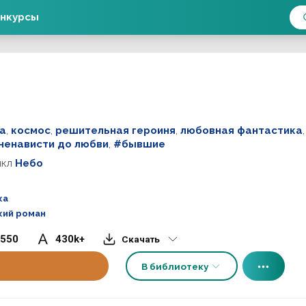
нкурсы
ра
,
космос
,
решительная героиня
,
любовная фантастика
 ненависти до любви
,
#бывшие
икл
Небо
ка
кий роман
550
430k+
Скачать
В библиотеку