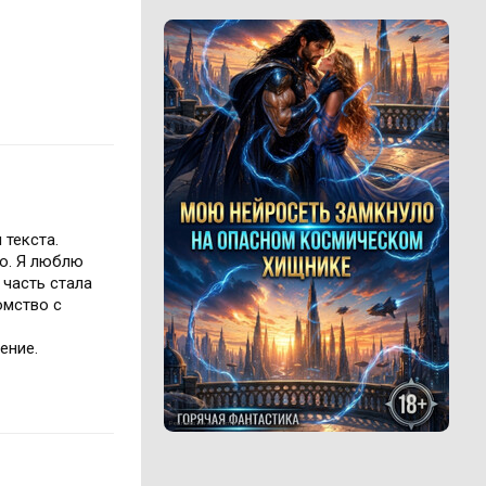
 текста.
ую. Я люблю
 часть стала
омство с
ение.
Реклама 16+ АО «ЛитГород»