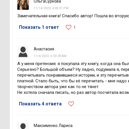
ОльгаСуркова
11/14/2023, 4:00:31 PM
Замечательная книга! Спасибо автор! Пошла во вторую 
Показать 1 ответ
1
Анастасия
11/4/2023, 6:33:28 AM
А у меня претензия: я покупала эту книгу, когда она
Серьезно? Большой объем? Ну ладно, подумала я, перв
перечитывать понравившиеся истории, и эту перечитыв
платной. Стало быть, что бы её перечитать - мне надо
творчеством автора уже как то не тянет.
Не хотела сначала писать, но раз автор посчитала воз
Показать 4 ответа
Максименко Лариса