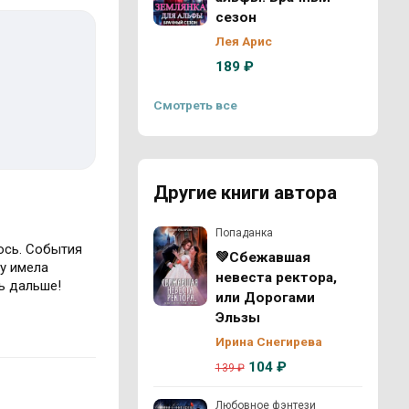
сезон
Лея Арис
189 ₽
Смотреть все
Другие книги автора
Попаданка
ось. События
💚Сбежавшая
му имела
невеста ректора,
ь дальше!
или Дорогами
Эльзы
Ирина Снегирева
104 ₽
139 ₽
Любовное фэнтези