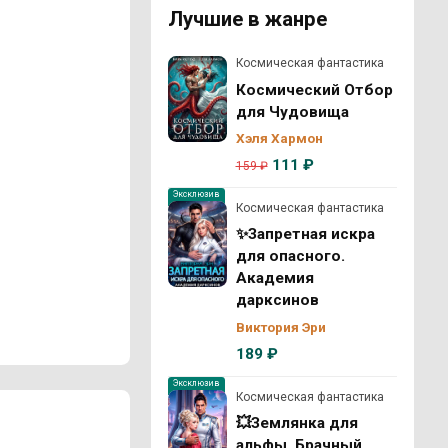
Лучшие в жанре
Космическая фантастика
Космический Отбор
для Чудовища
Хэля Хармон
111 ₽
159 ₽
Эксклюзив
Космическая фантастика
✨Запретная искра
для опасного.
Академия
дарксинов
Виктория Эри
189 ₽
Эксклюзив
Космическая фантастика
💥Землянка для
альфы. Брачный