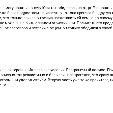
не могу понять, почему Юля так обиделась на отца. Его понять
очка была подростком, не известно как она приняла бы другую
о, что только сейчас он решил представить ей семью по своему
олне можешь не быть слишком эгоистичным. Посчитать это пред
ь от разговора и встречи с отцом, он только убедился в своей
Сильная героиня. Интересные условия. Безграничный космос. Пр
 описано так реалистично и без излишней трагедии, что сразу в
с огромным удовольствием. Вторую часть уже тоже прочитала, 
. 🌷