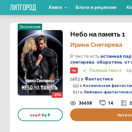
Книги
Блоги и рецензии
Ко
Эксклюзив
Небо на память 1
Ирина Снегирева
В тексте есть
истинная па
снегирева
,
оборотень
,
от
Ц
Полный текст
16+
1463
в
Фантастика
552
в
Космическая фантасти
817
в
Любовно-фантастичес
-25%
36658
14
2
119 ₽
89 ₽
Читать