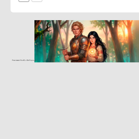
Реклама 16+ АО «ЛитГород»