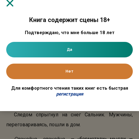
Она вздрогнула и на полшага отступила в темноту.
Книга содержит сцены 18+
Увидел? Нет?
Подтверждаю, что мне больше 18 лет
Она почти была уверена, как увидела: уголок его
Да
губ дрогнул.
То ли улыбка, то ли предупреждение.
Нет
У хищников бывает такая — самодовольная,
Для комфортного чтения таких книг есть быстрая
уверенная. Мышь никуда не денется. Она у него
регистрация
дома. Он хозяин ЭТОГО дома, а, значит, и её хозяин.
Следом спрыгнул на снег Сальник. Мужчины,
переговариваясь, пошли в дом.
Спокойно… спокойно…
— «бормотали» мысли. —