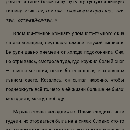
ровнее и тише, боясь вспугнуть эту густую и липкую
тишину:
«тик-так, тик-так… твоё-вре-мя-про-шло… тик-
так… оста-вай-ся-так…»
В тёмной-тёмной комнате у тёмного-тёмного окна
стояла женщина, окутанная тёмной тягучей тишиной.
Её руки давно онемели от холода подоконника. Она,
не отрываясь, смотрела туда, где кружил белый снег
— слишком яркий, почти болезненный, в холодном
лунном свете. Казалось, он сыпал нарочно, чтобы
подчеркнуть всё то, чего в её жизни больше не было:
молодость, мечту, свободу.
Марина стояла неподвижно. Плечи сводило, ноги
гудели, но оторваться была не в силах. Словно кто-то