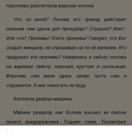
торопливо расстегнула верхние кнопки.
Что со мной? Почему его приезд действует
сильнее, чем сдача дел прокурору? Страшно? Или?..
Или что? Приливы! Опять приливы! Говорят, что Бог
создал женщину, не спрашивая на то её желания. Кто
придумал эти приливы? Наверняка я сейчас похожа
на варёную свёклу: красная, круглая и скользкая.
Впрочем, сам меня здесь запер, пусть сам и
отдувается. Я ему помогать не буду.
Хлопнула дверца машины.
Марина увидела, как Колчак вышел из салона
своего внедорожника. Поднял глаза. Посмотрел
прямо в её окно.