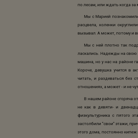
по лесам, или ждать когда за 
Мы с Марией познакомилис
расцвела, коленки округлил
вызывал. А может, потому и в
Мы с ней плотно так под
ласкались. Надежды на свою 
машина, но у нас на районе г
Короче, девушка учится в а
читать, и раздеваться без с
отношениях, а может - и не чу
В нашем районе сгоряча о
не как в девяти- и двенадц
физкультурника с пятого эт
застолбили "свои" этажи, при
этого дома, постоянно кипеж 