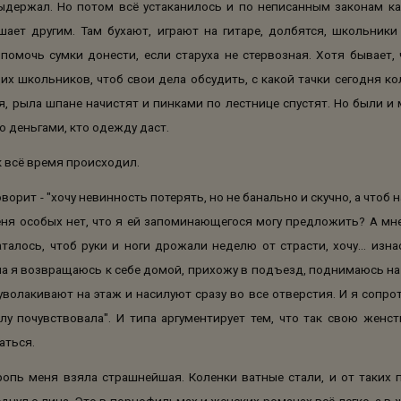
выдержал. Но потом всё устаканилось и по неписанным законам к
шает другим. Там бухают, играют на гитаре, долбятся, школьники
 помочь сумки донести, если старуха не стервозная. Хотя бывает, 
 школьников, чтоб свои дела обсудить, с какой тачки сегодня кол
, рыла шпане начистят и пинками по лестнице спустят. Но были и
о деньгами, кто одежду даст.
 всё время происходил.
ворит - "хочу невинность потерять, но не банально и скучно, а чтоб
меня особых нет, что я ей запоминающегося могу предложить? А мне
талось, чтоб руки и ноги дрожали неделю от страсти, хочу... изна
па я возвращаюсь к себе домой, прихожу в подъезд, поднимаюсь на 
уволакивают на этаж и насилуют сразу во все отверстия. И я сопрот
лу почувствовала". И типа аргументирует тем, что так свою женс
аться.
оропь меня взяла страшнейшая. Коленки ватные стали, и от таких
нул с лица. Это в порнофильмах и женских романах всё легко, а в жи