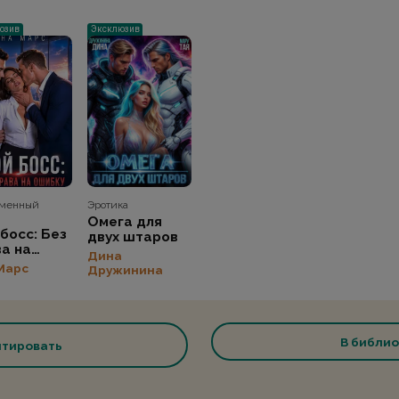
юзив
Эксклюзив
еменный
Эротика
Омега для
босс: Без
двух штаров
а на
Дина
бку
Марс
Дружинина
В библио
тировать