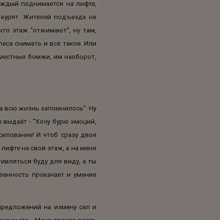
аждый поднимается на лифте,
 курят. Жителей подъезда не
что этаж "отжимают", ну там,
еса снимать и всё такое. Или
 местные бомжи, им наоборот,
 на всю жизнь запомнилось". Ну
 выдаёт - "Хочу бурю эмоций,
силование! И чтоб сразу двое
лифте на свой этаж, а на меня
ивляться буду для виду, а ты
твенность прокачает и умение
 предложений на измену сел и
зни это... Меня трясло всего.