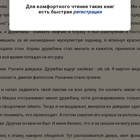
Для комфортного чтения таких книг
реш. Дружбан ещё и ржёт как конь. Дебил. Весело ему, блин. Мы
есть быстрая
регистрация
пролётами, и тут сучка больно укусила мою руку, а когда я её отдёр
льно" дал ей кулаком по почкам, а дружбан зарядил в солнечное сплет
ы, а дружбаны - снимать лифчик и блузку. Я был разгорячён и пост
ившись за её неожиданно мускулистую задницу, я впихнул красно
 издала стон. Кореш дружбана стал мычать и кажется, принялся л
я всё время попадал на его руку.
ие. Рычала девушка. Дружбан вдруг заойкал - ой, ой. Я смутно виде
- сказал я, двигая фаллосом. Рычание стало громче.
, и начал задвигать свой лингам на всю длину. Но кончить никак не
то Машка отстрачивает минет дружбану, хотя договаривались только 
ан продолжал ойкать. Тогда я не выдержал, вынулся из девушки сде
л понимать, что происходит. А потом схватил его кореша за волосы 
е. Другом он мне не был. И меня бесило, что я за сиськи не могу ухва
из, к этажу, наверно обиделся. Тут распахивается дверь, свет фон