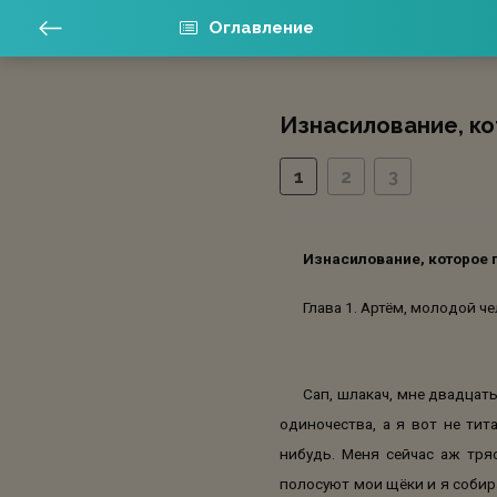
Оглавление
Изнасилование, ко
1
2
3
Изнасилование, которое 
Глава 1. Артём, молодой ч
Сап, шлакач, мне двадцать,
одиночества, а я вот не тит
нибудь. Меня сейчас аж тряс
полосуют мои щёки и я собира