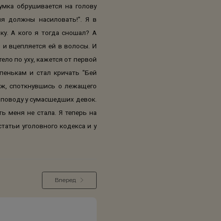
умка обрушивается на голову
я должны насиловать!". Я в
ку. А кого я тогда сношал? А
 и вцепляется ей в волосы. И
ело по уху, кажется от первой
пенькам и стал кричать "Бей
таж, споткнувшись о лежащего
а поводу у сумасшедших девок.
ь меня не стала. Я теперь на
статьи уголовного кодекса и у
Вперед