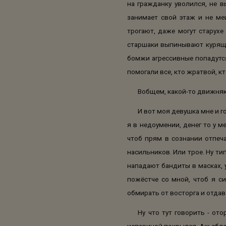
на гражданку уволился, не 
занимает свой этаж и не ме
трогают, даже могут старухе
старшаки выпинывают курящих
бомжи агрессивные попадутся
помогали все, кто жратвой, кт
Вобщем, какой-то движняк
И вот моя девушка мне и го
я в недоумении, денег то у 
чтоб прям в сознании отпеча
насильников. Или трое. Ну ти
нападают бандиты в масках, 
пожёстче со мной, чтоб я си
обмирать от восторга и отдав
Ну что тут говорить - от
испариной покрылся. Аж сблед