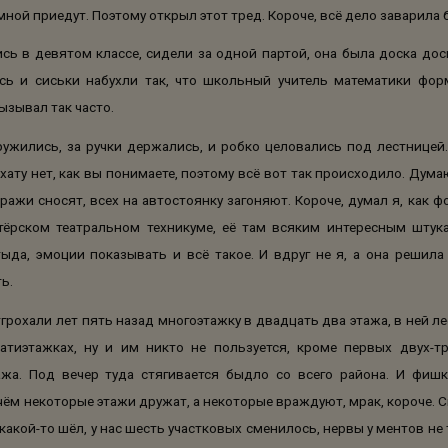
мной приедут. Поэтому открыл этот тред. Короче, всё дело заварила 
ь в девятом классе, сидели за одной партой, она была доска доск
ись и сиськи набухли так, что школьный учитель математики форм
ызывал так часто.
ружились, за ручки держались, и робко целовались под лестницей
хату нет, как вы понимаете, поэтому всё вот так происходило. Дума
аражи сносят, всех на автостоянку загоняют. Короче, думал я, как фо
ктёрском театральном техникуме, её там всяким интересным штук
тыда, эмоции показывать и всё такое. И вдруг не я, а она решила
ть.
тгрохали лет пять назад многоэтажку в двадцать два этажа, в ней л
атиэтажках, ну и им никто не пользуется, кроме первых двух-т
ажа. Под вечер туда стягивается быдло со всего района. И фишк
чём некоторые этажи дружат, а некоторые враждуют, мрак, короче. 
какой-то шёл, у нас шесть участковых сменилось, нервы у ментов не