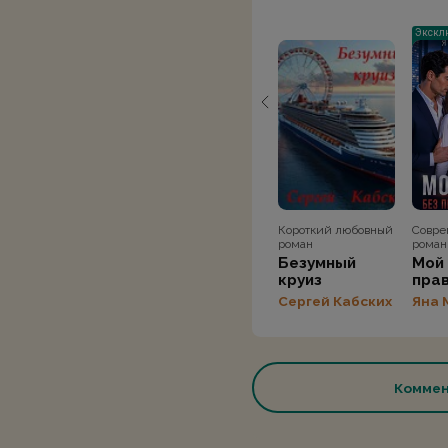
Экскл
Короткий любовный
Совр
роман
роман
Безумный
Мой 
круиз
прав
оши
Сергей Кабских
Яна 
Коммен