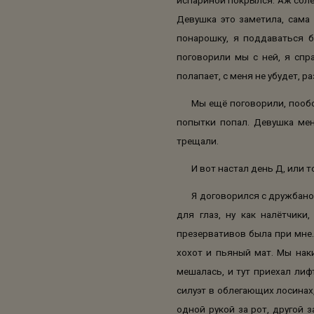
Девушка это заметила, сама 
понарошку, я поддаваться бу
поговорили мы с ней, я спр
полапает, с меня не убудет, р
Мы ещё поговорили, пообс
попытки попал. Девушка меня
трещали.
И вот настал день Д, или то
Я договорился с дружбано
для глаз, ну как налётчики
презервативов была при мне.
хохот и пьяный мат. Мы наки
мешалась, и тут приехал лиф
силуэт в облегающих лосинах,
одной рукой за рот, другой 