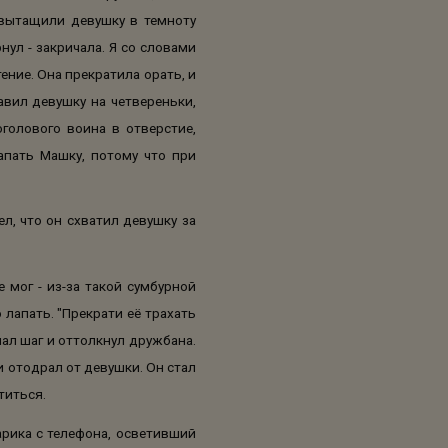
 вытащили девушку в темноту
нул - закричала. Я со словами
ение. Она прекратила орать, и
авил девушку на четвереньки,
голового воина в отверстие,
апать Машку, потому что при
л, что он схватил девушку за
 мог - из-за такой сумбурной
лапать. "Прекрати её трахать
лал шаг и оттолкнул дружбана.
и отодрал от девушки. Он стал
титься.
арика с телефона, осветивший