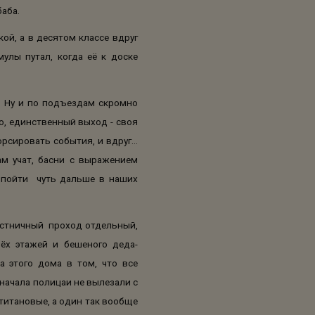
баба.
ой, а в десятом классе вдруг
улы путал, когда её к доске
. Ну и по подъездам скромно
ю, единственный выход - своя
рсировать события, и вдруг...
ам учат, басни с выражением
 пойти
чуть дальше в наших
естничный
проход отдельный,
рёх этажей и бешеного деда-
а этого дома в том, что все
Сначала полицаи не вылезали с
 титановые, а один так вообще