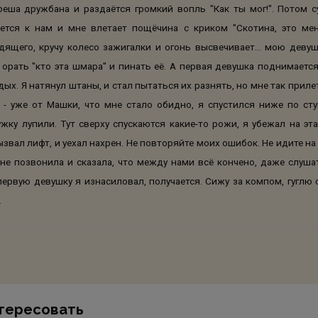
реша дружбана и раздаётся громкий вопль "Как ты мог!". Потом с
ется к нам и мне влетает пощёчина с криком "Скотина, это мен
щего, кручу колесо зажигалки и огонь высвечивает... мою девуш
орать "кто эта шмара" и пинать её. А первая девушка поднимается
ых. Я натянул штаны, и стал пытаться их разнять, но мне так прилет
 - уже от Машки, что мне стало обидно, я спустился ниже по сту
ужку лупили. Тут сверху спускаются какие-то рожи, я убежал на э
звал лифт, и уехал нахрен. Не повторяйте моих ошибок. Не идите н
 позвонила и сказала, что между нами всё кончено, даже слушат
первую девушку я изнасиловал, получается. Сижу за компом, гуглю 
.
тересовать