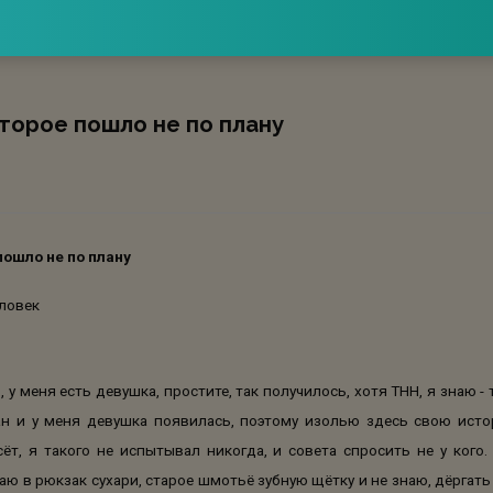
торое пошло не по плану
пошло не по плану
еловек
 у меня есть девушка, простите, так получилось, хотя ТНН, я знаю -
ан и у меня девушка появилась, поэтому изолью здесь свою исто
ёт, я такого не испытывал никогда, и совета спросить не у кого
ю в рюкзак сухари, старое шмотьё зубную щётку и не знаю, дёргать