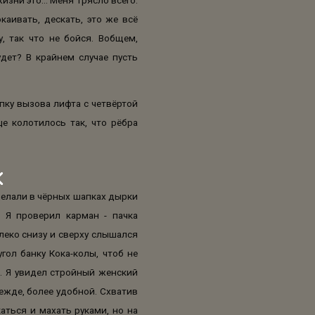
каивать, дескать, это же всё
у, так что не бойся. Вобщем,
дет? В крайнем случае пусть
пку вызова лифта с четвёртой
це колотилось так, что рёбра
делали в чёрных шапках дырки
. Я проверил карман - пачка
леко снизу и сверху слышался
гол банку Кока-колы, чтоб не
й. Я увидел стройный женский
дежде, более удобной. Схватив
аться и махать руками, но на