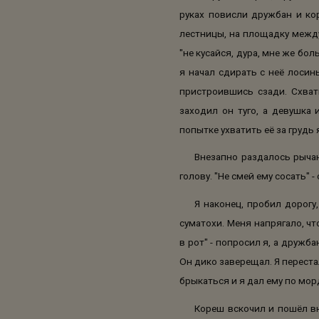
руках повисли дружбан и ко
лестницы, на площадку между 
"не кусайся, дура, мне же бо
я начал сдирать с неё лосин
пристроившись сзади. Схват
заходил он туго, а девушка
попытке ухватить её за грудь 
Внезапно раздалось рычан
голову. "Не смей ему сосать" 
Я наконец, пробил дорогу
суматохи. Меня напрягало, ч
в рот" - попросил я, а дружб
Он дико заверещал. Я переста
брыкаться и я дал ему по морд
Кореш вскочил и пошёл вн