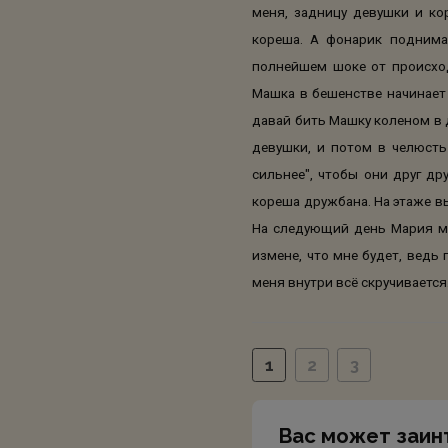
меня, задницу девушки и ко
кореша. А фонарик поднима
полнейшем шоке от происходя
Машка в бешенстве начинает 
давай бить Машку коленом в д
девушки, и потом в челюсть
сильнее", чтобы они друг др
кореша дружбана. На этаже вы
На следующий день Мария мне
измене, что мне будет, ведь 
меня внутри всё скручивается
1
2
3
Вас может заин