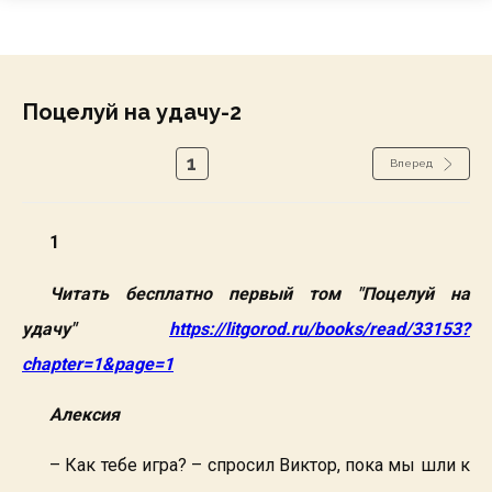
Поцелуй на удачу-2
1
Вперед
1
Читать бесплатно первый том "Поцелуй на
удачу"
https://litgorod.ru/books/read/33153?
chapter=1&page=1
Алексия
– Как тебе игра? – спросил Виктор, пока мы шли к