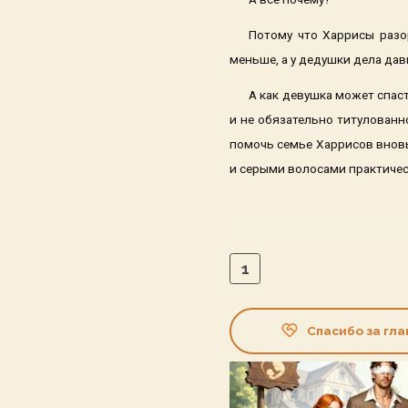
Потому что Харрисы разо
меньше, а у дедушки дела да
А как девушка может спас
и не обязательно титулован
помочь семье Харрисов вновь
и серыми волосами практичес
1
Спасибо за гла