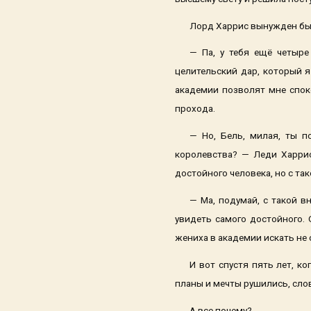
Лорд Харрис вынужден был
— Па, у тебя ещё четыре
целительский дар, который я
академии позволят мне спок
прохода.
— Но, Бель, милая, ты 
королевства? — Леди Харрис
достойного человека, но с та
— Ма, подумай, с такой в
увидеть самого достойного. 
жениха в академии искать не с
И вот спустя пять лет, к
планы и мечты рушились, сло
А все почему?