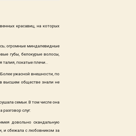
венных красавиц, на которых
лось; огромные миндалевидные
овые губы, белокурые волосы,
я талия, покатые плечи…
 Более ужасной внешности, по
ю в высшем обществе знали не
рушала семьи. В том числе она
 разговор слуг.
, имея довольно скандальную
и, и сбежала с любовником за