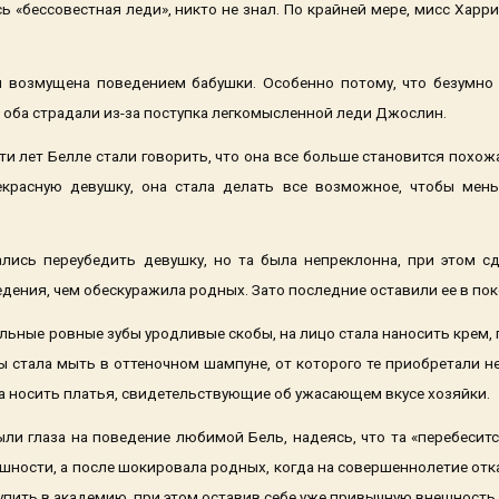
сь «бессовестная леди», никто не знал. По крайней мере, мисс Харри
 возмущена поведением бабушки. Особенно потому, что безумно 
к оба страдали из-за поступка легкомысленной леди Джослин.
ти лет Белле стали говорить, что она все больше становится похож
екрасную девушку, она стала делать все возможное, чтобы мень
лись переубедить девушку, но та была непреклонна, при этом 
дения, чем обескуражила родных. Зато последние оставили ее в поко
альные ровные зубы уродливые скобы, на лицо стала наносить кре
ы стала мыть в оттеночном шампуне, от которого те приобретали н
 носить платья, свидетельствующие об ужасающем вкусе хозяйки.
ли глаза на поведение любимой Бель, надеясь, что та «перебесит
шности, а после шокировала родных, когда на совершеннолетие от
упить в академию, при этом оставив себе уже привычную внешность