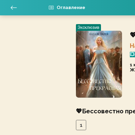
Оглавление
Эксклюзив

Н

1 
Ж
💖Бессовестно пр
1