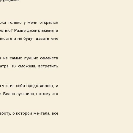
ока только у меня открылся
шностью? Разве джентльмены в
ность и не будут давать мне
в из самых лучших семейств
еатра. Ты сможешь встретить
 что из себя представляет, и
ь Белла лукавила, потому что
боту, о которой мечтала, все