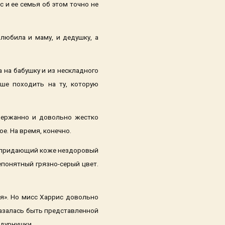
с и ее семья об этом точно не
любила и маму, и дедушку, а
а на бабушку и из нескладного
ше походить на ту, которую
сдержанно и довольно жестко
е. На время, конечно.
м, придающий коже нездоровый
епонятный грязно-серый цвет.
ся». Но мисс Харрис довольно
казалась быть представленной
 дурнушки.