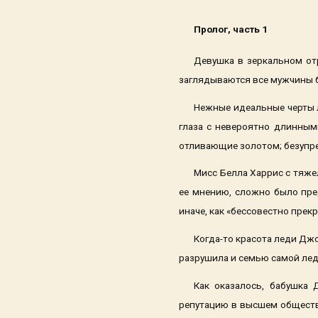
Пролог, часть 1
Девушка в зеркальном от
заглядываются все мужчины 
Нежные идеальные черты л
глаза с невероятно длинными
отливающие золотом; безупреч
Мисс Белла Харрис с тяже
ее мнению, сложно было пред
иначе, как «бессовестно прек
Когда-то красота леди Джо
разрушила и семью самой леди
Как оказалось, бабушка 
репутацию в высшем обществе