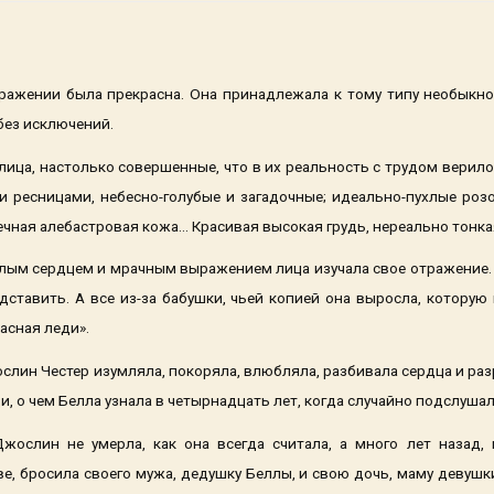
ражении была прекрасна. Она принадлежала к тому типу необыкно
без исключений.
ица, настолько совершенные, что в их реальность с трудом вери
 ресницами, небесно-голубые и загадочные; идеально-пухлые роз
ная алебастровая кожа... Красивая высокая грудь, нереально тонка
лым сердцем и мрачным выражением лица изучала свое отражение.
ставить. А все из-за бабушки, чьей копией она выросла, котору
расная леди».
слин Честер изумляла, покоряла, влюбляла, разбивала сердца и раз
, о чем Белла узнала в четырнадцать лет, когда случайно подслушала
Джослин не умерла, как она всегда считала, а много лет назад
, бросила своего мужа, дедушку Беллы, и свою дочь, маму девушк