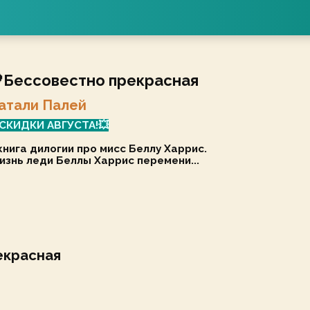
Бессовестно прекрасная
атали Палей
СКИДКИ АВГУСТА!💥
книга дилогии про мисс Беллу Харрис.
изнь леди Беллы Харрис перемени...
екрасная