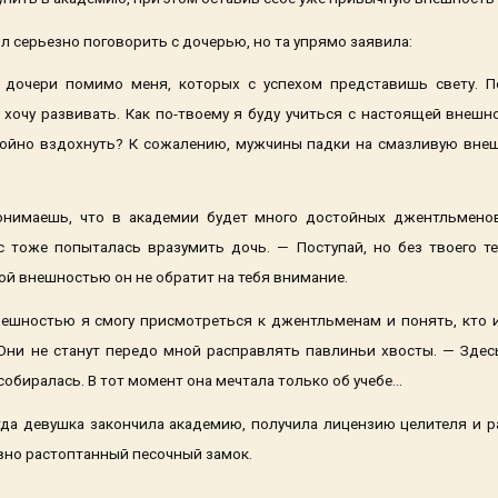
 серьезно поговорить с дочерью, но та упрямо заявила:
 дочери помимо меня, которых с успехом представишь свету. П
 хочу развивать. Как по-твоему я буду учиться с настоящей вне
ойно вздохнуть? К сожалению, мужчины падки на смазливую внеш
понимаешь, что в академии будет много достойных джентльмено
 тоже попыталась вразумить дочь. — Поступай, но без твоего т
кой внешностью он не обратит на тебя внимание.
нешностью я смогу присмотреться к джентльменам и понять, кто и
Они не станут передо мной расправлять павлиньи хвосты. — Здес
обиралась. В тот момент она мечтала только об учебе...
огда девушка закончила академию, получила лицензию целителя и ра
вно растоптанный песочный замок.