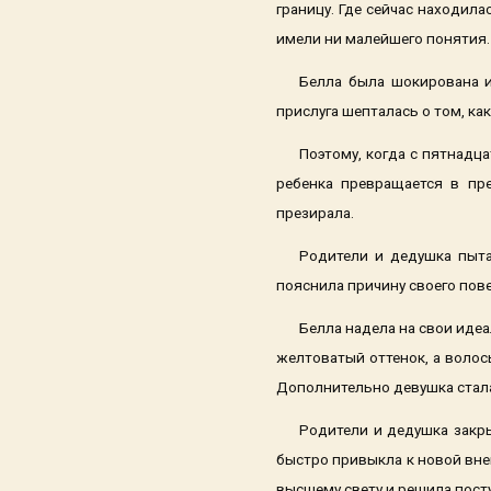
границу. Где сейчас находила
имели ни малейшего понятия.
Белла была шокирована и
прислуга шепталась о том, ка
Поэтому, когда с пятнадца
ребенка превращается в пр
презирала.
Родители и дедушка пыта
пояснила причину своего пове
Белла надела на свои иде
желтоватый оттенок, а волос
Дополнительно девушка стала
Родители и дедушка закры
быстро привыкла к новой вне
высшему свету и решила пост