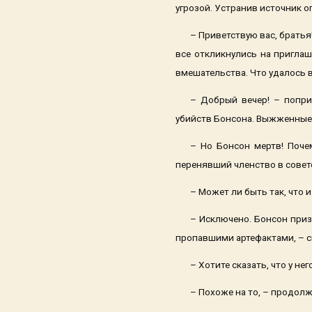
угрозой. Устранив источник о
– Приветствую вас, братья
все откликнулись на пригла
вмешательства. Что удалось в
– Добрый вечер! – попри
убийств Бонсона. Выжженные 
– Но Бонсон мертв! Поче
перенявший членство в совете
– Может ли быть так, что 
– Исключено. Бонсон при
пропавшими артефактами, – с
– Хотите сказать, что у н
– Похоже на то, – продолж