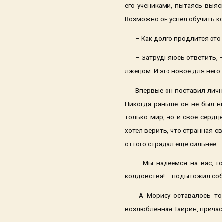
его учениками, пытаясь выя
Возможно он успел обучить ко
– Как долго продлится эт
– Затрудняюсь ответить, 
лжецом. И это новое для него
Впервые он поставил личн
Никогда раньше он не был н
только мир, но и свое сердц
хотел верить, что странная с
оттого страдал еще сильнее.
– Мы надеемся на вас, г
колдовства! – подытожил соб
А Морису оставалось тол
возлюбленная Тайрин, причас