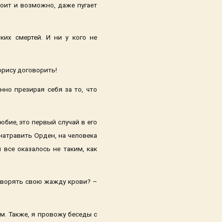
коит и возможно, даже пугает
их смертей. И ни у кого не
орису договорить!
нно презирая себя за то, что
бие, это первый случай в его
натравить Орден, на человека
 все оказалось не таким, как
етворять свою жажду крови? –
м. Также, я провожу беседы с