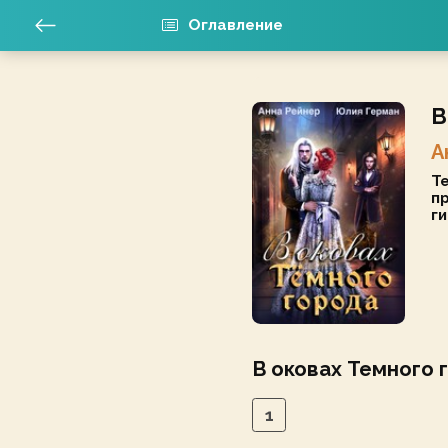
Оглавление
В
А
Те
пр
ги
В оковах Темного 
1