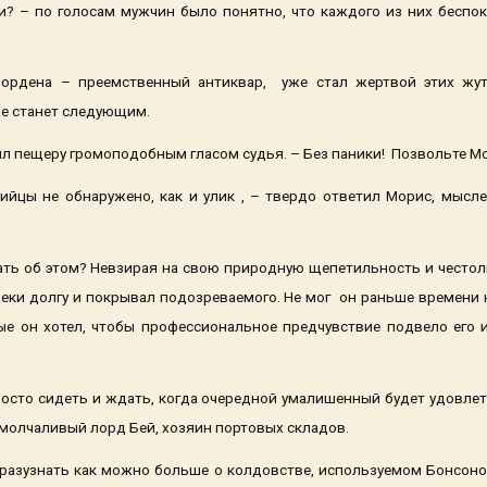
ки? – по голосам мужчин было понятно, что каждого из них беспо
ордена – преемственный антиквар, уже стал жертвой этих жутк
 не станет следующим.
шил пещеру громоподобным гласом судья. – Без паники! Позвольте М
ийцы не обнаружено, как и улик , – твердо ответил Морис, мысле
ать об этом? Невзирая на свою природную щепетильность и честолю
реки долгу и покрывал подозреваемого. Не мог он раньше времени 
ые он хотел, чтобы профессиональное предчувствие подвело его и
просто сидеть и ждать, когда очередной умалишенный будет удовл
 молчаливый лорд Бей, хозяин портовых складов.
 разузнать как можно больше о колдовстве, используемом Бонсоно