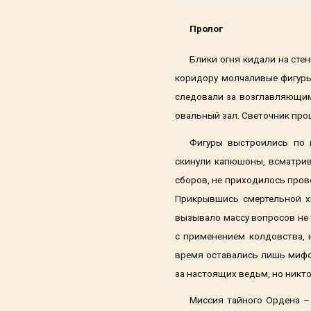
Пролог
Блики огня кидали на сте
коридору молчаливые фигур
следовали за возглавляющим 
овальный зал. Светочник про
Фигуры выстроились по п
скинули капюшоны, всматрива
сборов, не приходилось пров
Прикрывшись смертельной хв
вызывало массу вопросов не 
с применением колдовства, 
время оставались лишь мифом
за настоящих ведьм, но никто
Миссия тайного Ордена –