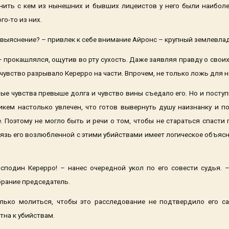
снить с кем из нынешних и бывших лицеистов у него были наибол
го-то из них.
о выяснение? – привлек к себе внимание Айронс – крупный землевла
– прокашлялся, ощутив во рту сухость. Даже заявляя правду о своих
 чувство разрывало Керерро на части. Впрочем, не только ложь для 
ые чувства превыше долга и чувство вины съедало его. Но и поступи
икем настолько увлечен, что готов вывернуть душу наизнанку и п
е. Поэтому не могло быть и речи о том, чтобы не стараться спасти
вязь его возлюбленной с этими убийствами имеет логическое объясн
осподин Керерро! – нанес очередной укол по его совести судья. 
рание председатель.
ько молиться, чтобы это расследование не подтвердило его са
тна к убийствам.