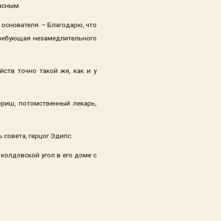
расным.
 основателя. – Благодарю, что
требующая незамедлительного
ств точно такой же, как и у
рриш, потомственный лекарь,
 совета, герцог Эдипс.
олдовской угол в его доме с