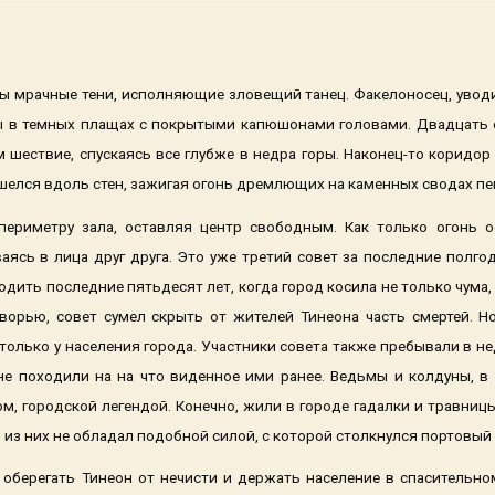
ны мрачные тени, исполняющие зловещий танец. Факелоносец, уво
ы в темных плащах с покрытыми капюшонами головами. Двадцать 
шествие, спускаясь все глубже в недра горы. Наконец-то коридор
шелся вдоль стен, зажигая огонь дремлющих на каменных сводах п
ериметру зала, оставляя центр свободным. Как только огонь о
ясь в лица друг друга. Это уже третий совет за последние полгод
одить последние пятьдесят лет, когда город косила не только чума,
орью, совет сумел скрыть от жителей Тинеона часть смертей. Но
только у населения города. Участники совета также пребывали в н
не походили на на что виденное ими ранее. Ведьмы и колдуны, в 
, городской легендой. Конечно, жили в городе гадалки и травни
 из них не обладал подобной силой, с которой столкнулся портовый
 оберегать Тинеон от нечисти и держать население в спасительно