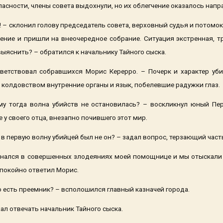
пасности, члены совета выдохнули, но их облегчение оказалось нап
! – склонил голову председатель совета, верховный судья и потомок
шение и пришли на внеочередное собрание. Ситуация экстренная, 
ыяснить? – обратился к начальнику Тайного сыска.
ветствовал собравшихся Морис Керерро. – Почерк и характер убий
колдовством внутренние органы и язык, побелевшие радужки глаз.
му тогда волна убийств не остановилась? – воскликнул юный Пе
 у своего отца, внезапно почившего этот мир.
и в первую волну убийцей был не он? – задал вопрос, терзающий часть
знался в совершенных злодеяниях моей помощнице и мы отыскали к
покойно ответил Морис.
его есть преемник? – всполошился главный казначей города.
ал отвечать начальник Тайного сыска.