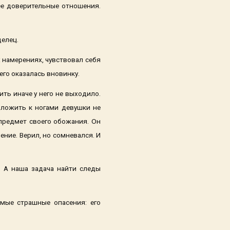
ее доверительные отношения.
делец.
 намерениях, чувствовал себя
него оказалась вновинку.
ть иначе у него не выходило.
оложить к ногами девушки не
 предмет своего обожания. Он
ение. Верил, но сомневался. И
– А наша задача найти следы
мые страшные опасения: его