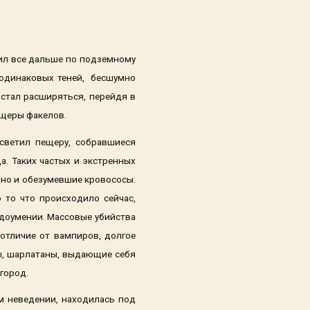
дил все дальше по подземному
одинаковых теней, бесшумно
 стал расширяться, перейдя в
ещеры факелов.
светил пещеру, собравшиеся
а. Таких частых и экстренных
 но и обезумевшие кровососы.
 то что происходило сейчас,
едоумении. Массовые убийства
отличие от вампиров, долгое
цы, шарлатаны, выдающие себя
 город.
м неведении, находилась под