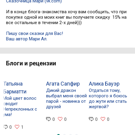
Сказочница Мари (vk.com)
И в конце блога-знакомства хочу вам сообщить, что при
покупке одной из моих книг вы получаете скидку 15% на
все остальные в течении 2-х дней)))
Пишу свои сказки для Вас!
Ваш автор Мари Ал.
Блоги и рецензии
Татьяна
Агата Сапфир
Алика Бауэр
М
Дикий дракон
Отдаться тому,
Р
Барматти
выбрал меня своей
которого я боюсь
О
Мой цвет волос
парой - новинка от
до жути или стать
л
сводит
друзей
жертвой?
В
Непреклонных с
ума!
0
0
0
0
0
1