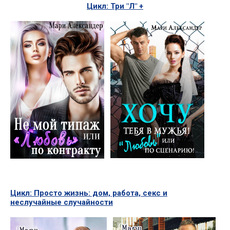
Цикл: Три "Л" +
Цикл: Просто жизнь: дом, работа, секс и
неслучайные случайности