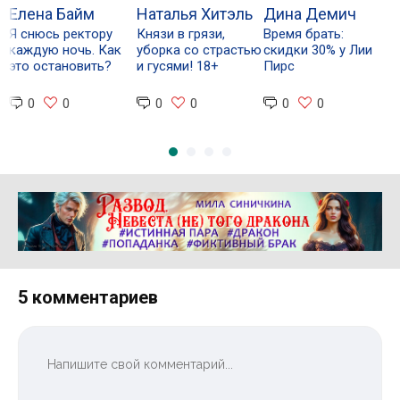
Елена Байм
Наталья Хитэль
Дина Демич
Я снюсь ректору
Князи в грязи,
Время брать:
В
каждую ночь. Как
уборка со страстью
скидки 30% у Лии
с
это остановить?
и гусями! 18+
Пирс
П
0
0
0
0
0
0
Реклама 16+ АО «ЛитГород»
5 комментариев