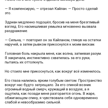
— Я компенсирую, — отрезал Кайлан. — Просто сделай
это.
Эдриан медленно подошёл, бросив на меня брезгливый
взгляд. Его насмешливая ухмылка мгновенно вызвала
раздражение.
— Сильна, — повторил он за Кайланом, глянув на остатки
наручей, а затем рывком прикоснулся к моим вискам.
Головная боль накрыла меня, как волна, затмевая разум.
Я закричала, инстинктивно схватилась за его руки,
пытаясь их оттолкнуть.
Но стоило мне прикоснуться, как вокруг всё изменилось.
Его глаза налились ярким голубым светом. Пространство
вокруг нас будто затрещало. За его спиной возник
огромный водный смерч, кружащий в воздухе, а я
ощутила, как позади меня разгорается огонь. В жаре,
обжигающем спину, я чувствовала себя одновременно
слабой и невообразимо сильной.