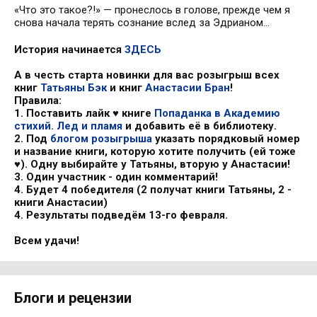
«Что это такое?!» — пронеслось в голове, прежде чем я
снова начала терять сознание вслед за Эдрианом…
История начинается
ЗДЕСЬ
А в честь старта новинки для вас розыгрыш всех
книг
Татьяны Бэк
и книг
Анастасии Бран
!
Правила:
1. Поставить лайк ♥️ книге
Попаданка в Академию
стихий. Лед и пламя
и добавить её в библиотеку.
2. Под
блогом розыгрыша
указать порядковый номер
и название книги, которую хотите получить (ей тоже
♥️). Одну выбирайте у Татьяны, вторую у Анастасии!
3. Один участник - один комментарий!
4. Будет 4 победителя (2 получат книги Татьяны, 2 -
книги Анастасии)
4. Результаты подведём 13-го февраля.
Всем удачи!
Блоги и рецензии