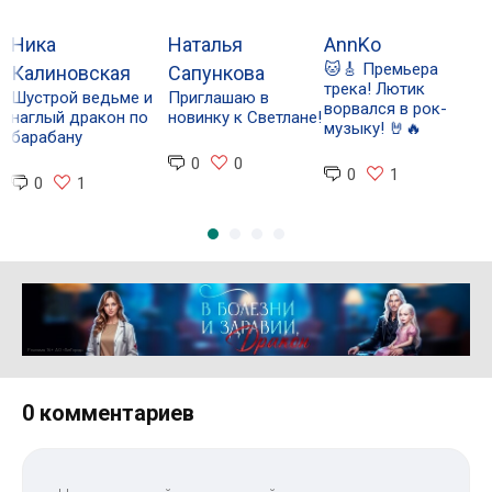
Ника
Наталья
AnnKo
Е
🐱🎸 Премьера
Калиновская
Сапункова
трека! Лютик
Шустрой ведьме и
Приглашаю в
Р
ворвался в рок-
наглый дракон по
новинку к Светлане!
д
музыку! 🤘🔥
барабану
Д
0
0
0
1
0
1
Реклама 16+ АО «ЛитГород»
0 комментариев