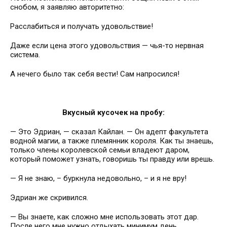
снобом, я заявляю авторитетно:
Расслабиться и получать удовольствие!
Даже если цена этого удовольствия — чья-то нервная
система.
А нечего было так себя вести! Сам напросился!
Вкусный кусочек на пробу:
— Это Эдриан, — сказал Кайлан. — Он адепт факультета
водной магии, а также племянник короля. Как ты знаешь,
только члены королевской семьи владеют даром,
который поможет узнать, говоришь ты правду или врешь.
— Я не знаю, – буркнула недовольно, – и я не вру!
Эдриан же скривился.
— Вы знаете, как сложно мне использовать этот дар.
После него мне нужно отдыхать минимум день.