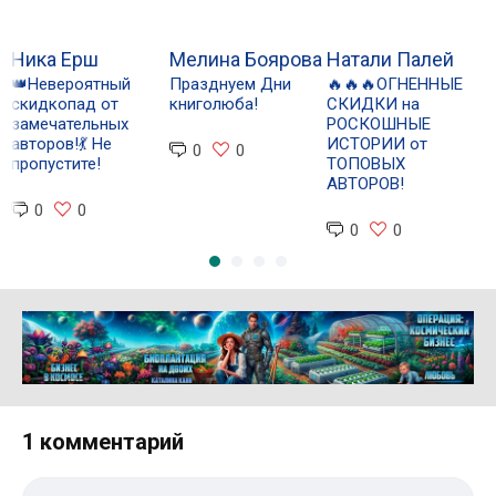
Ника Ерш
Мелина Боярова
Натали Палей
А
👑Невероятный
Празднуем Дни
🔥🔥🔥ОГНЕННЫЕ
Д
скидкопад от
книголюба!
СКИДКИ на
Л
замечательных
РОСКОШНЫЕ
авторов!💃 Не
ИСТОРИИ от
0
0
пропустите!
ТОПОВЫХ
АВТОРОВ!
0
0
0
0
Реклама 16+ АО «ЛитГород»
1 комментарий