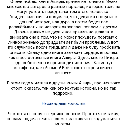
Очень люблю книги Аширы, причем не только я. Знаю
множество авторов с разных порталов, которые тоже не
могут устоять перед талантом этого человека.
Увидев название, я подумала, что девушка поступит в
данной истории, как дура, а потом будет всё
расхлёбывать, но история оказалась совсем о другом.
Дарина далеко не дура и всё правильно делала, а
виновата она в том, что не может похудеть, поэтому с
личной жизнью до тридцати лет были проблемы. А вот,
что случилось после тридцати я даже не буду пробовать
описать. Скажу одно книга задевает сердце, впрочем,
как и все остальные книги Аширы. Здесь много Питера,
где собственно и происходит история. Какие тут
метафоры, какой юмор! Всё тонко, остро и ничего
лишнего.
В этом году я читала и другие книги Аширы, про них тоже
стоит сказать, так как это крутые истории, но не так
подробно.
Незавидный холостяк
Честно, я не поняла героиню совсем. Просто я не такая,
но сама подача текста, сюжет заставляют задуматься о
многом.