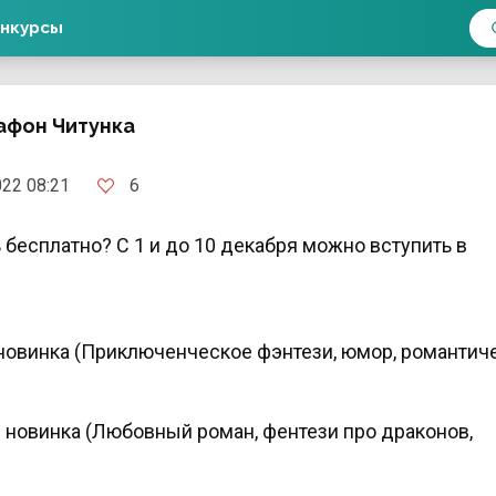
нкурсы
афон Читунка
6
22 08:21
 бесплатно? С 1 и до 10 декабря можно вступить в
я новинка (Приключенческое фэнтези, юмор, романтич
я новинка (Любовный роман, фентези про драконов,