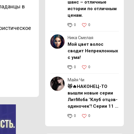
шанс – отличные
паданцы в
истории по отличным
ценам.
0
0
ористическое
Ника Смелая
Мой цвет волос
сводит Непреклонных
с ума!
0
0
Майя Чи
😻🔥НАКОНЕЦ-ТО
вышли новые серии
ЛитМоба "Клуб отцов-
одиночек"! Серии 11 и
12
0
0