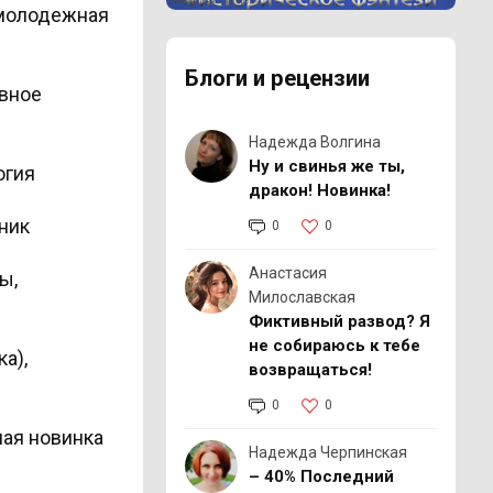
Реклама 16+ АО «ЛитГород»
 молодежная
Блоги и рецензии
овное
Надежда Волгина
Ну и свинья же ты,
огия
дракон! Новинка!
ник
0
0
Анастасия
ы,
Милославская
Фиктивный развод? Я
не собираюсь к тебе
а),
возвращаться!
0
0
ная новинка
Надежда Черпинская
– 40% Последний