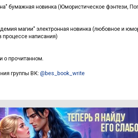
она" бумажная новинка (Юмористическое фэнтези, По
Академия магии" электронная новинка (любовное и юм
 в процессе написания)
и о прочитанном.
ения группы ВК:
@bes_book_write