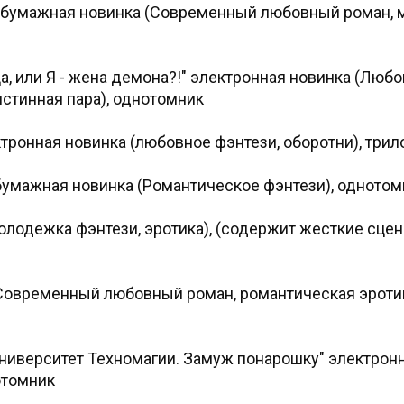
ха" бумажная новинка (Современный любовный роман,
, или Я - жена демона?!" электронная новинка (Люб
стинная пара), однотомник
ктронная новинка (любовное фэнтези, оборотни), трил
 бумажная новинка (Романтическое фэнтези), однотом
молодежка фэнтези, эротика), (содержит жесткие сцен
(Современный любовный роман, романтическая эротик
Университет Техномагии. Замуж понарошку" электрон
отомник