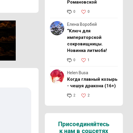
Романовской
0
0
Елена Воробей
“Ключ для
императорской
сокровищницы.
Новинка литмоба!
0
1
Helen Busa
Когда главный козырь
- чешуя дракона (16+)
2
2
Присоединяйтесь
к нам в соцсетях