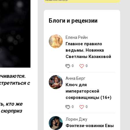
Реклама 16+ АО «ЛитГород»
Блоги и рецензии
Елена Рейн
Главное правило
ведьмы. Новинка
Светланы Казаковой
0
0
нчиваются.
Анна Берг
третиться с
Ключ для
императорской
сокровищницы (16+)
ь, кто же
0
0
е сюрприз
Лорен Джу
Фэнтези-новинки Евы