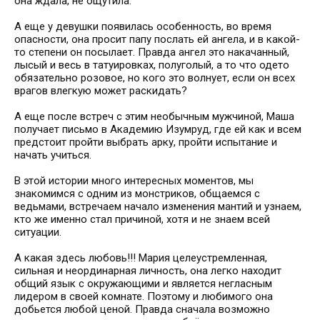
она ждала, не ощутила.
⠀
А еще у девушки появилась особенность, во время
опасности, она просит папу послать ей ангела, и в какой-
то степени он посылает. Правда ангел это накачанный,
лысый и весь в татуировках, полуголый, а то что одето
обязательно розовое, но кого это волнует, если он всех
врагов влегкую может раскидать?
⠀
А еще после встреч с этим необычным мужчиной, Маша
получает письмо в Академию Изумруд, где ей как и всем
предстоит пройти выбрать арку, пройти испытание и
начать учиться.
⠀
В этой истории много интересных моментов, мы
знакомимся с одним из монстриков, общаемся с
ведьмами, встречаем начало изменения мантий и узнаем,
кто же именно стал причиной, хотя и не знаем всей
ситуации.
⠀
А какая здесь любовь!!! Мария целеустремленная,
сильная и неординарная личность, она легко находит
общий язык с окружающими и является негласным
лидером в своей комнате. Поэтому и любимого она
добьется любой ценой. Правда сначала возможно