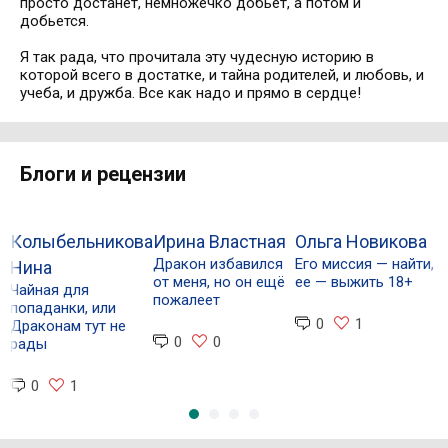
просто достанет, немножечко добьёт, а потом и
добьется.
⠀
Я так рада, что прочитала эту чудесную историю в
которой всего в достатке, и тайна родителей, и любовь, и
учеба, и дружба. Все как надо и прямо в сердце!
Блоги и рецензии
Колыбельникова
Ирина Властная
Ольга Новикова
Дракон избавился
Его миссия — найти,
Нина
В
от меня, но он ещё
ее — выжить 18+
Чайная для
Н
пожалеет
попаданки, или
д
0
1
Драконам тут не
0
0
рады
0
1