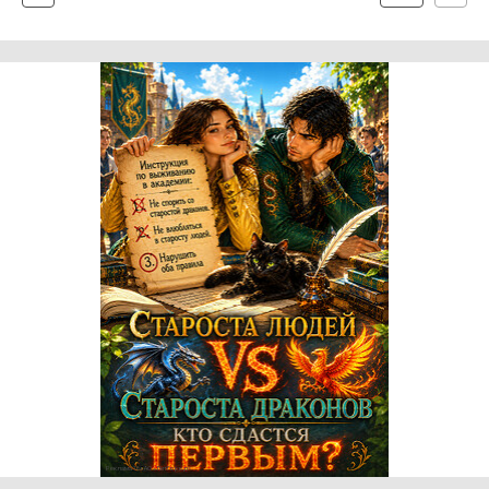
Реклама 16+ АО «ЛитГород»