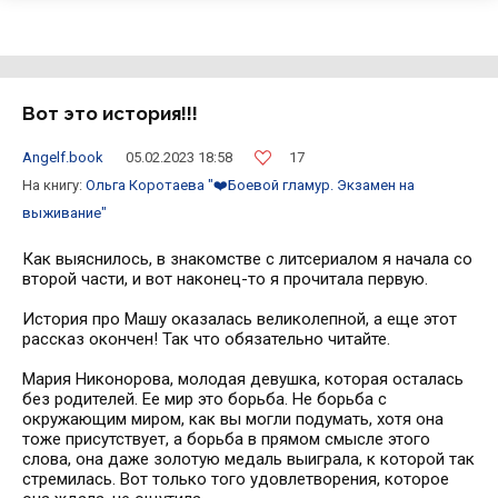
Вот это история!!!
17
Angelf.book
05.02.2023 18:58
На книгу:
Ольга Коротаева
"❤️Боевой гламур. Экзамен на
выживание"
Как выяснилось, в знакомстве с литсериалом я начала со
второй части, и вот наконец-то я прочитала первую.
⠀
История про Машу оказалась великолепной, а еще этот
рассказ окончен! Так что обязательно читайте.
⠀
Мария Никонорова, молодая девушка, которая осталась
без родителей. Ее мир это борьба. Не борьба с
окружающим миром, как вы могли подумать, хотя она
тоже присутствует, а борьба в прямом смысле этого
слова, она даже золотую медаль выиграла, к которой так
стремилась. Вот только того удовлетворения, которое