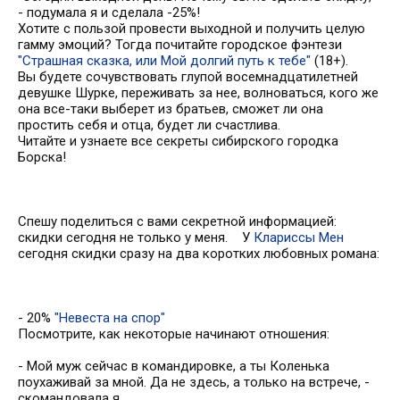
- подумала я и сделала -25%!
Хотите с пользой провести выходной и получить целую
гамму эмоций? Тогда почитайте городское фэнтези
"Страшная сказка, или Мой долгий путь к тебе"
(18+).
Вы будете сочувствовать глупой восемнадцатилетней
девушке Шурке, переживать за нее, волноваться, кого же
она все-таки выберет из братьев, сможет ли она
простить себя и отца, будет ли счастлива.
Читайте и узнаете все секреты сибирского городка
Борска!
Спешу поделиться с вами секретной информацией:
скидки сегодня не только у меня. У
Клариссы Мен
сегодня скидки сразу на два коротких любовных романа:
- 20%
"
Невеста на спор"
Посмотрите, как некоторые начинают отношения:
- Мой муж сейчас в командировке, а ты Коленька
поухаживай за мной. Да не здесь, а только на встрече, -
скомандовала я.