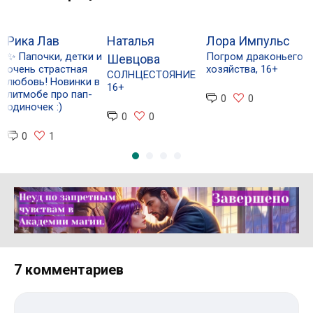
Рика Лав
Наталья
Лора Импульс
В
✨ Папочки, детки и
Погром драконьего
И
Шевцова
очень страстная
хозяйства, 16+
П
СОЛНЦЕСТОЯНИЕ
любовь! Новинки в
16+
литмобе про пап-
0
0
одиночек :)
0
0
0
1
Реклама 16+ АО «ЛитГород»
7 комментариев