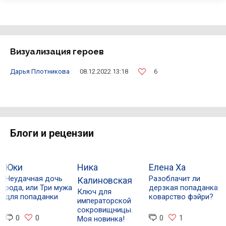
Визуализация героев
6
Дарья Плотникова
08.12.2022 13:18
Блоги и рецензии
Юки
Ника
Елена Ха
А
Неудачная дочь
Разоблачит ли
Л
Калиновская
рода, или Три мужа
дерзкая попаданка
п
Ключ для
для попаданки
коварство фэйри?
М
императорской
н
сокровищницы.
0
0
0
1
Моя новинка!