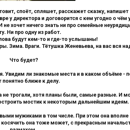
отовит, споёт, спляшет, расскажет сказку, напише
вре у директора и договорится с кем угодно о чём 
И не хочет ничего знать ни про семейные неурядицы
у. Ни про одну из работ.
 слова будут кем-то и где-то услышаны!
ры. Зима. Враги. Тётушка Женевьева, на вас вся н
Что будет?
я. Увидим ли знакомые места и в каком объёме - п
т понятно ближе к делу.
а не трогали, хотя планы были, самые разные. И м
построить мостик к некоторым дальнейшим идеям
ровыми мужиками в том числе. При этом она вполне
 И косячить она тоже может, с прекрасным началь
размахом.