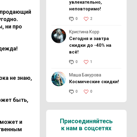
увлекательно,
неповторимо!
т продающий
угодно.
0
2
, ни про
Кристина Корр
Сегодня и завтра
скидки до -40% на
адежда!
всё!
0
1
Маша Бакурова
ока не знаю,
Космические скидки!
0
0
ожет быть,
.
Присоединяйтесь
 может и
к нам в соцсетях
ственным