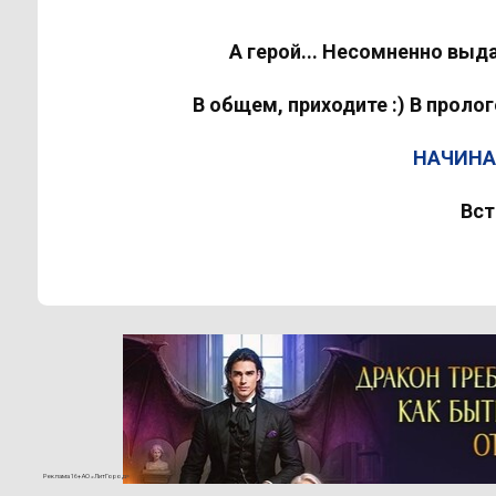
А герой... Несомненно вы
В общем, приходите :) В проло
НАЧИНА
Вст
Реклама 16+ АО «ЛитГород»