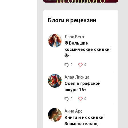
Реклама 16+ АО «ЛитГород»
Блоги и рецензии
Лора Вега
🌟Большие
космические скидки!
🌟
0
0
Алая Лисица
Осел в графской
шкуре 16+
0
0
Анна Арс
Книги и их скидки!
Знаменательно,