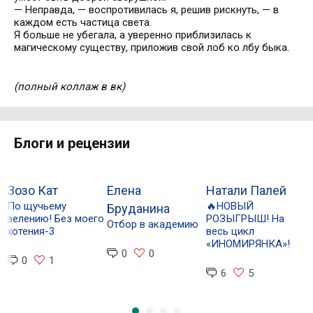
— Неправда, — воспротивилась я, решив рискнуть, — в
каждом есть частица света.
Я больше не убегала, а уверенно приблизилась к
магическому существу, приложив свой лоб ко лбу быка.
(полный коллаж в вк)
Блоги и рецензии
Зозо Кат
Елена
Натали Палей
По щучьему
🔥НОВЫЙ
Бруданина
Б
велению! Без моего
РОЗЫГРЫШ! На
Отбор в академию
Т
хотения-3
весь цикл
в
«ИНОМИРЯНКА»!
Б
0
0
0
1
1
6
5