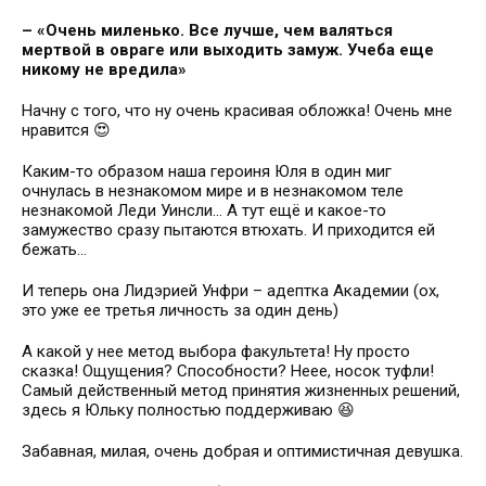
– «Очень миленько. Все лучше, чем валяться
мертвой в овраге или выходить замуж. Учеба еще
никому не вредила»
Начну с того, что ну очень красивая обложка! Очень мне
нравится 😍
Каким-то образом наша героиня Юля в один миг
очнулась в незнакомом мире и в незнакомом теле
незнакомой Леди Уинсли... А тут ещё и какое-то
замужество сразу пытаются втюхать. И приходится ей
бежать...
И теперь она Лидэрией Унфри – адептка Академии (ох,
это уже ее третья личность за один день)
А какой у нее метод выбора факультета! Ну просто
сказка! Ощущения? Способности? Неее, носок туфли!
Самый действенный метод принятия жизненных решений,
здесь я Юльку полностью поддерживаю 😆
Забавная, милая, очень добрая и оптимистичная девушка.