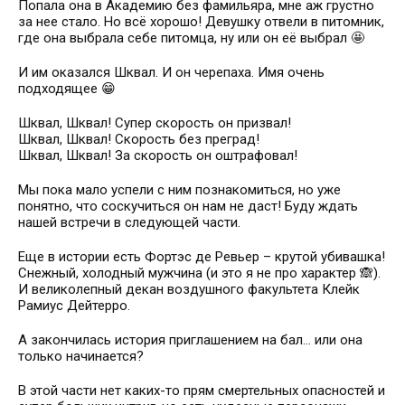
Попала она в Академию без фамильяра, мне аж грустно
за нее стало. Но всё хорошо! Девушку отвели в питомник,
где она выбрала себе питомца, ну или он её выбрал 🤩
И им оказался Шквал. И он черепаха. Имя очень
подходящее 😁
Шквал, Шквал! Супер скорость он призвал!
Шквал, Шквал! Скорость без преград!
Шквал, Шквал! За скорость он оштрафовал!
Мы пока мало успели с ним познакомиться, но уже
понятно, что соскучиться он нам не даст! Буду ждать
нашей встречи в следующей части.
Еще в истории есть Фортэс де Ревьер – крутой убивашка!
Снежный, холодный мужчина (и это я не про характер 🙈).
И великолепный декан воздушного факультета Клейк
Рамиус Дейтерро.
А закончилась история приглашением на бал... или она
только начинается?
В этой части нет каких-то прям смертельных опасностей и