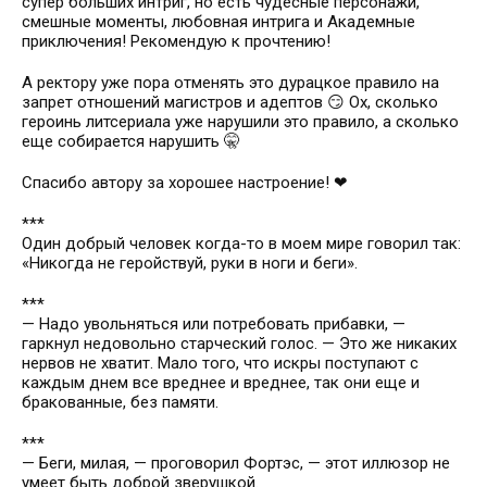
супер больших интриг, но есть чудесные персонажи,
смешные моменты, любовная интрига и Академные
приключения! Рекомендую к прочтению!
А ректору уже пора отменять это дурацкое правило на
запрет отношений магистров и адептов 😏 Ох, сколько
героинь литсериала уже нарушили это правило, а сколько
еще собирается нарушить 🤫
Спасибо автору за хорошее настроение! ❤
***
Один добрый человек когда-то в моем мире говорил так:
«Никогда не геройствуй, руки в ноги и беги».
***
— Надо увольняться или потребовать прибавки, —
гаркнул недовольно старческий голос. — Это же никаких
нервов не хватит. Мало того, что искры поступают с
каждым днем все вреднее и вреднее, так они еще и
бракованные, без памяти.
***
— Беги, милая, — проговорил Фортэс, — этот иллюзор не
умеет быть доброй зверушкой.