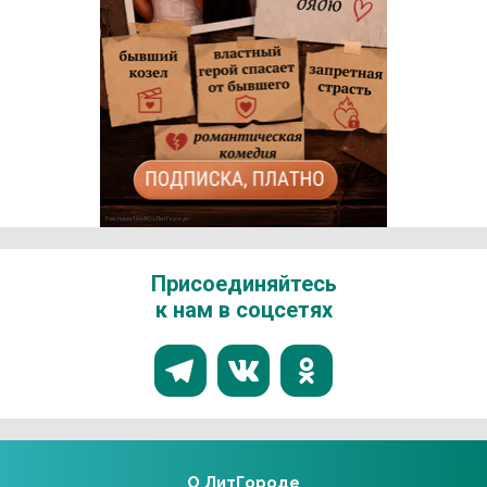
Реклама 16+ АО «ЛитГород»
Присоединяйтесь
к нам в соцсетях
О ЛитГороде