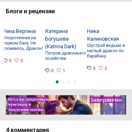
Блоги и рецензии
Рина Вергина
Катерина
Ника
Н
Опороченная на
Богушева
Калиновская
С
первом балу. Не
Шустрой ведьме и
П
(Katrina Dark)
сломаюсь, Дракон!
наглый дракон по
н
Погром драконьего
барабану
хозяйства
0
0
0
2
0
1
Реклама 16+ АО «ЛитГород»
4 комментария