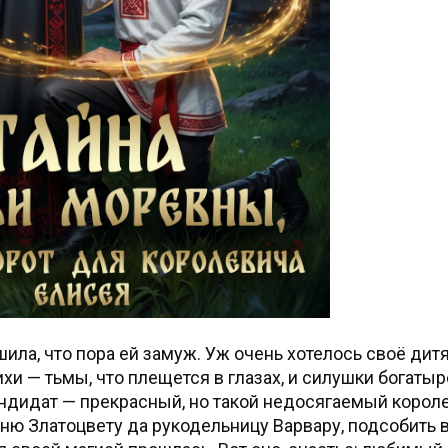
ила, что пора ей замуж. Уж очень хотелось своё дитя
ихи — тьмы, что плещется в глазах, и силушки богаты
дидат — прекрасный, но такой недосягаемый короле
ню Златоцвету да рукодельницу Варвару, подсобить