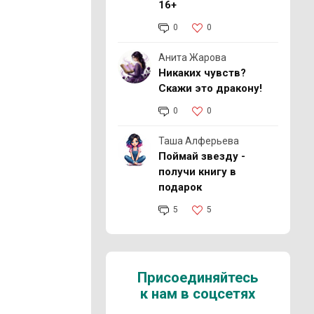
16+
0
0
Анита Жарова
Никаких чувств?
Скажи это дракону!
0
0
Таша Алферьева
Поймай звезду -
получи книгу в
подарок
5
5
Присоединяйтесь
к нам в соцсетях