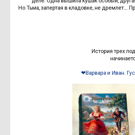
деле. Одна вышила кушак особый, друга
Но Тьма, запертая в кладовке, не дремлет… П
История
трех по
начинаетс
❤Варвара и Иван. Гу