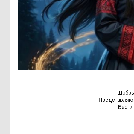
Добры
Представляю 
Беспла