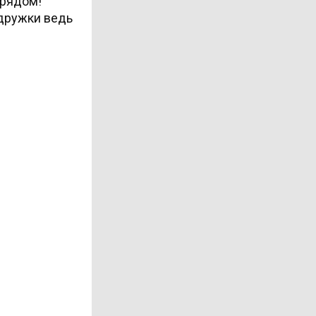
 рядом!
одружки ведь