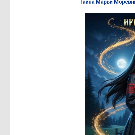
Тайна Марьи Моревны