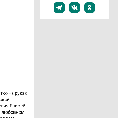
тко на руках
рской…
вич Елисей.
 в любовном