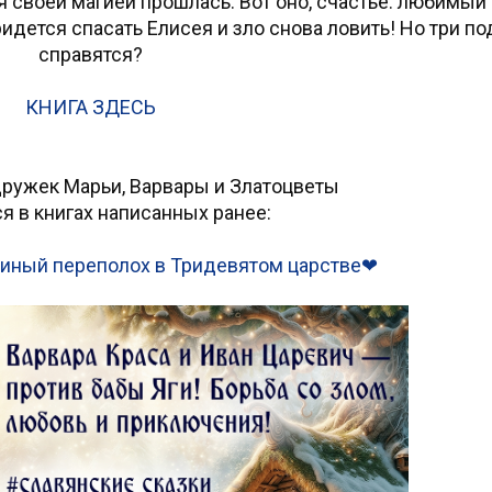
я своей магией прошлась. Вот оно, счастье: любимый
ридется спасать Елисея и зло снова ловить! Но три п
справятся?
КНИГА ЗДЕСЬ
дружек Марьи, Варвары и Златоцветы
я в книгах написанных ранее:
синый переполох в Тридевятом царстве❤