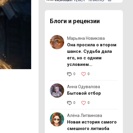
Реклама 18+ АО «ЛитГород»
Блоги и рецензии
Марьяна Новикова
Она просила о втором
шансе. Судьба дала
его, но с одним
условием...
0
0
Анна Одувалова
Бытовой отбор
0
0
Алёна Литвинова
Новая история самого
смешного литмоба