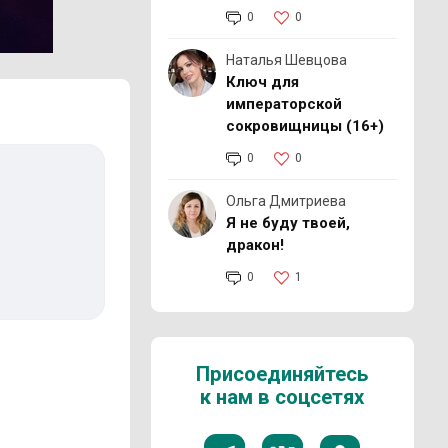
0
0
Наталья Шевцова
Ключ для
императорской
сокровищницы (16+)
0
0
Ольга Дмитриева
Я не буду твоей,
дракон!
0
1
Присоединяйтесь
к нам в соцсетях