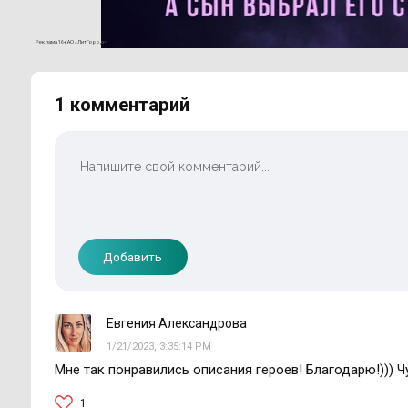
Реклама 16+ АО «ЛитГород»
1 комментарий
Добавить
Евгения Александрова
1/21/2023, 3:35:14 PM
Мне так понравились описания героев! Благодарю!))) 
1