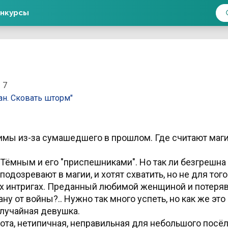
нкурсы
7
ан. Сковать шторм"
нимы из-за сумашедшего в прошлом. Где считают маг
 Тёмным и его "приспешниками". Но так ли безгрешна
подозревают в магии, и хотят схватить, но не для того
ких интригах. Преданный любимой женщиной и потеря
ну от войны?.. Нужно так много успеть, но как же это
случайная девушка.
ота, нетипичная, неправильная для небольшого посёл