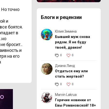
Реклама 18+ АО «ЛитГород»
. Но точно
Блоги и рецензии
ой и
все боятся.
Юлия Зимина
опадает в
Бывший муж снова
.но
рядом. Я не буду
не бросит..
твоей, дракон!
аивность и
ря на его
0
0
я
Диана Линд
Отдаться ему или
стать жертвой?
0
0
Marvin Lakrua
Горячие новинки от
Евы Романовской! 18+