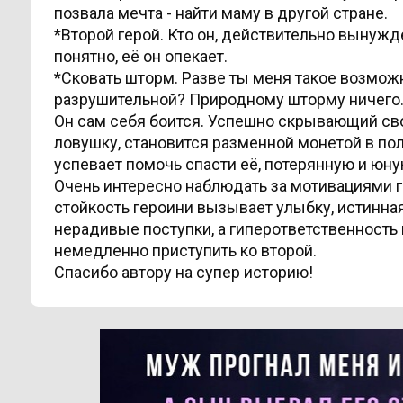
позвала мечта - найти маму в другой стране.
*Второй герой. Кто он, действительно вынужде
понятно, её он опекает.
*Сковать шторм. Разве ты меня такое возмож
разрушительной? Природному шторму ничего. А
Он сам себя боится. Успешно скрывающий сво
ловушку, становится разменной монетой в поли
успевает помочь спасти её, потерянную и юную
Очень интересно наблюдать за мотивациями г
стойкость героини вызывает улыбку, истинная
нерадивые поступки, а гиперответственность 
немедленно приступить ко второй.
Спасибо автору на супер историю!