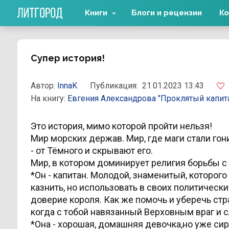
Книги
Блоги и рецензии
Ко
Супер история!
Автор:
InnaK
Публикация:
21.01.2023 13:43
На книгу:
Евгения Александрова
"Проклятый капит
Это история, мимо которой пройти нельзя!
Мир морских держав. Мир, где маги стали го
- от Тёмного и скрывают его.
Мир, в котором доминирует религия борьбы с
*Он - капитан. Молодой, знаменитый, которого 
казнить, но использовать в своих политичес
доверие короля. Как же помочь и уберечь стра
когда с тобой навязанный Верховным враг и 
*Она - хорошая, домашняя девочка,но уже сир