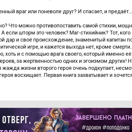
нный враг или поневоле друг? И спасает, и предаёт..
но? Что можно противопоставить самой стихии, мощн
 если шторм это человек? Маг-стихийник? Тот, кого 
й дар и своё происхождение, знаменитый капитан п
тической игре, и кажется выхода нет, кроме смерти..
, хоть и с помощью врага своего, который именно её 
ероев, за жертвенностью одних и эгоизмом других! Н
 жажда жизни второго героя очень подкупает, несмот
героя восхищает. Первая книга захватывает и хочетс