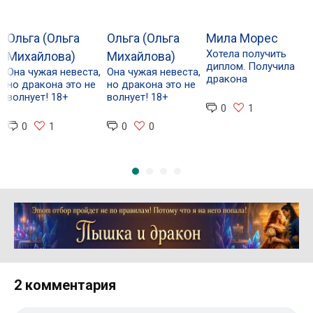
Ольга (Ольга
Ольга (Ольга
Мила Морес
Я
Хотела получить
Михайлова)
Михайлова)
Н
диплом. Получила
Она чужая невеста,
Она чужая невеста,
Я
дракона
но дракона это не
но дракона это не
Ж
волнует! 18+
волнует! 18+
н
0
1
Н
Ф
0
1
0
0
Реклама 16+ АО «ЛитГород»
2 комментария