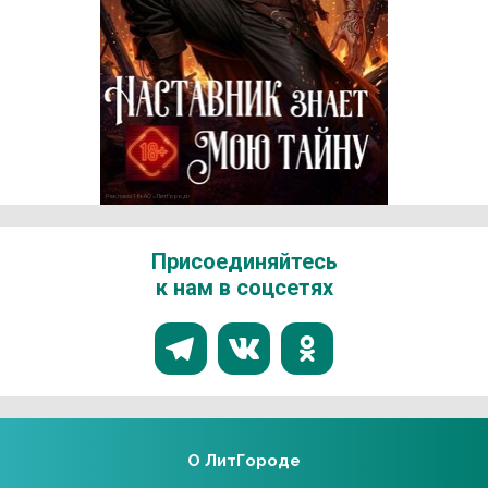
Реклама 18+ АО «ЛитГород»
Присоединяйтесь
к нам в соцсетях
О ЛитГороде