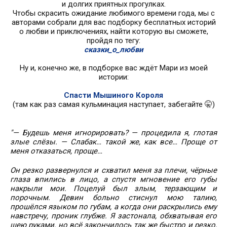
и долгих приятных прогулках.
Чтобы скрасить ожидание любимого времени года, мы с
авторами собрали для вас подборку бесплатных историй
о любви и приключениях, найти которую вы сможете,
пройдя по тегу:
сказки_о_любви
Ну и, конечно же, в подборке вас ждёт Мари из моей
истории:
Спасти Мышиного Короля
(там как раз самая кульминация наступает, забегайте 🤫)
"— Будешь меня игнорировать? — процедила я, глотая
злые слёзы. — Слабак… такой же, как все… Проще от
меня отказаться, проще…
Он резко развернулся и схватил меня за плечи, чёрные
глаза впились в лицо, а спустя мгновение его губы
накрыли мои. Поцелуй был злым, терзающим и
порочным. Девин больно стиснул мою талию,
прошёлся языком по губам, а когда они раскрылись ему
навстречу, проник глубже. Я застонала, обхватывая его
шею руками, но всё закончилось так же быстро и резко,