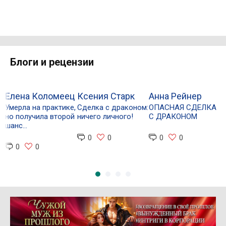
Блоги и рецензии
Елена Коломеец
Ксения Старк
Анна Рейнер
Е
Умерла на практике,
Сделка с драконом:
ОПАСНАЯ СДЕЛКА
но получила второй
ничего личного!
С ДРАКОНОМ
С
шанс...
г
0
0
0
0
1
0
0