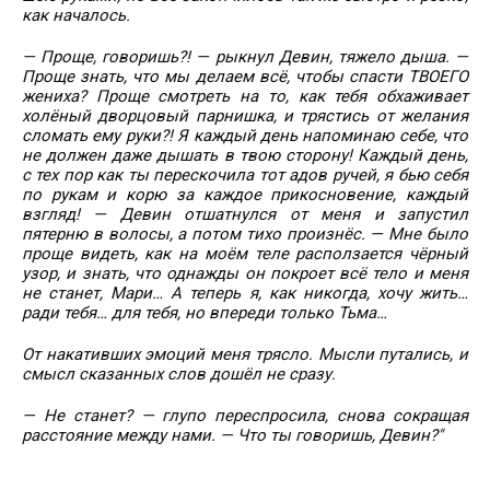
как началось.
— Проще, говоришь?! — рыкнул Девин, тяжело дыша. —
Проще знать, что мы делаем всё, чтобы спасти ТВОЕГО
жениха? Проще смотреть на то, как тебя обхаживает
холёный дворцовый парнишка, и трястись от желания
сломать ему руки?! Я каждый день напоминаю себе, что
не должен даже дышать в твою сторону! Каждый день,
с тех пор как ты перескочила тот адов ручей, я бью себя
по рукам и корю за каждое прикосновение, каждый
взгляд! — Девин отшатнулся от меня и запустил
пятерню в волосы, а потом тихо произнёс. — Мне было
проще видеть, как на моём теле расползается чёрный
узор, и знать, что однажды он покроет всё тело и меня
не станет, Мари… А теперь я, как никогда, хочу жить…
ради тебя… для тебя, но впереди только Тьма…
От накативших эмоций меня трясло. Мысли путались, и
смысл сказанных слов дошёл не сразу.
— Не станет? — глупо переспросила, снова сокращая
расстояние между нами. — Что ты говоришь, Девин?"