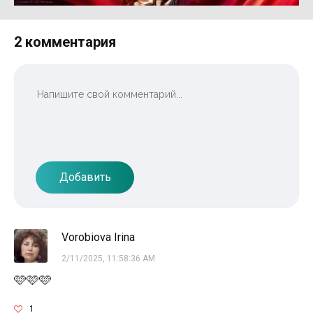
Реклама 16+ АО «ЛитГород»
2 комментария
Добавить
Vorobiova Irina
2/11/2025, 11:58:36 AM
🩷🩷🩷
1