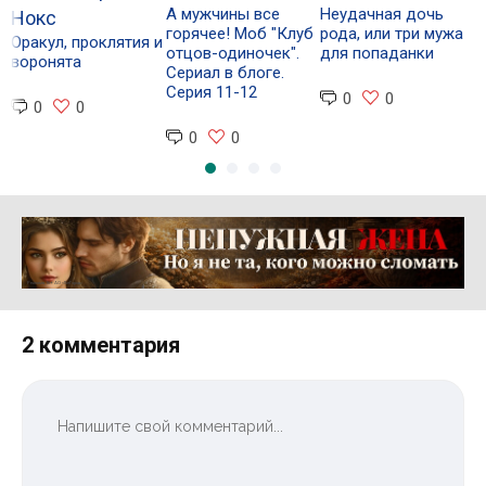
А мужчины все
Неудачная дочь
Д
Нокс
горячее! Моб "Клуб
рода, или три мужа
о
Оракул, проклятия и
отцов-одиночек".
для попаданки
п
воронята
Сериал в блоге.
Серия 11-12
0
0
0
0
0
0
Реклама 16+ АО «ЛитГород»
2 комментария