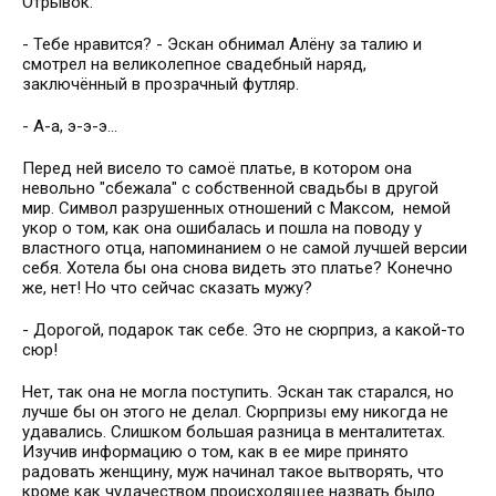
Отрывок:
- Тебе нравится? - Эскан обнимал Алёну за талию и
смотрел на великолепное свадебный наряд,
заключённый в прозрачный футляр.
- А-а, э-э-э...
Перед ней висело то самоё платье, в котором она
невольно "сбежала" с собственной свадьбы в другой
мир. Символ разрушенных отношений с Максом, немой
укор о том, как она ошибалась и пошла на поводу у
властного отца, напоминанием о не самой лучшей версии
себя. Хотела бы она снова видеть это платье? Конечно
же, нет! Но что сейчас сказать мужу?
- Дорогой, подарок так себе. Это не сюрприз, а какой-то
сюр!
Нет, так она не могла поступить. Эскан так старался, но
лучше бы он этого не делал. Сюрпризы ему никогда не
удавались. Слишком большая разница в менталитетах.
Изучив информацию о том, как в ее мире принято
радовать женщину, муж начинал такое вытворять, что
кроме как чудачеством происходящее назвать было