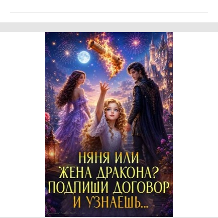
Реклама 16+ АО «ЛитГород»