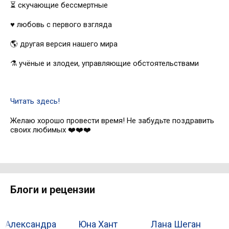
⏳ скучающие бессмертные
♥️ любовь с первого взгляда
🌎 другая версия нашего мира
⚗️ учёные и злодеи, управляющие обстоятельствами
Читать здесь!
Желаю хорошо провести время! Не забудьте поздравить
своих любимых ❤️❤️❤️
Блоги и рецензии
Александра
Юна Хант
Лана Шеган
К