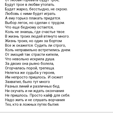
От любви горевать будут трое,
Будут трое в любви утопать.
Будет жарко, бесстыдно, не скрою.
Любовь с ними будет играть.
А ему горько плакать придется.
Выбор легок, но сделан с трудом.
Что еще бедному остается,
Коль не знаешь, где счастье твое.
В жизнь троих людей втянуто много.
Жизнь троих, но один за бортом
Все ж окажется. Судить ли строго,
Коль неправильно встретились днем.
От эмоций так страсти кипели,
Что невольно искрила душа.
За двоих она рьяно болела,
Огорчалась порой, трепеща.
Нелегка же судьба у героев,
Им непросто пришлось. И сюжет
Захватил, было тут много
Разных линий и различных бед.
Ни скучать и ни ждать окончания
Не пришлось. Просто кайф для себя.
Надо жить и не слушать ворчания
Тех, кто в ложных путях бытия.