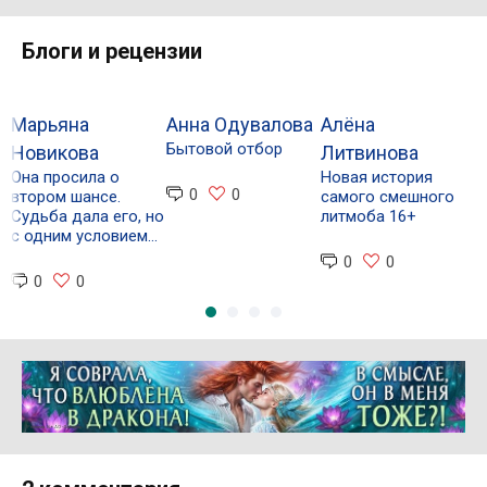
Блоги и рецензии
Марьяна
Анна Одувалова
Алёна
А
Бытовой отбор
Н
Новикова
Литвинова
С
Она просила о
Новая история
0
0
втором шансе.
самого смешного
Судьба дала его, но
литмоба 16+
с одним условием...
0
0
0
0
Реклама 16+ АО «ЛитГород»