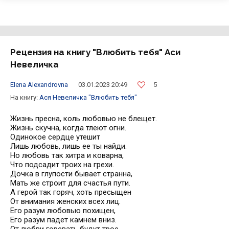
Рецензия на книгу "Влюбить тебя" Аси
Невеличка
5
Elena Alexandrovna
03.01.2023 20:49
На книгу:
Ася Невеличка
"Влюбить тебя"
Жизнь пресна, коль любовью не блещет.
Жизнь скучна, когда тлеют огни.
Одинокое сердце утешит
Лишь любовь, лишь ее ты найди.
Но любовь так хитра и коварна,
Что подсадит троих на грехи.
Дочка в глупости бывает странна,
Мать же строит для счастья пути.
А герой так горяч, хоть пресыщен
От внимания женских всех лиц.
Его разум любовью похищен,
Его разум падет камнем вниз.