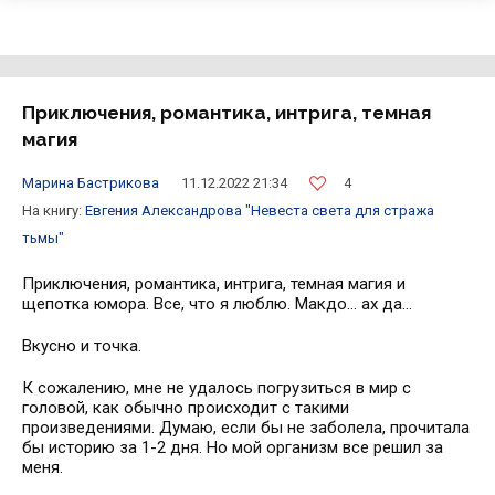
Приключения, романтика, интрига, темная
магия
4
Марина Бастрикова
11.12.2022 21:34
На книгу:
Евгения Александрова
"Невеста света для стража
тьмы"
Приключения, романтика, интрига, темная магия и
щепотка юмора. Все, что я люблю. Макдо… ах да…
Вкусно и точка.
К сожалению, мне не удалось погрузиться в мир с
головой, как обычно происходит с такими
произведениями. Думаю, если бы не заболела, прочитала
бы историю за 1-2 дня. Но мой организм все решил за
меня.