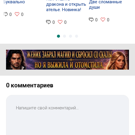
Буквально
Две сломанные
дракона и открыть
души
ателье. Новинка!
0
0
0
0
0
0
Реклама 16+ АО «ЛитГород»
0 комментариев