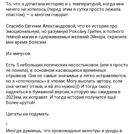
То, что я дочитала историю и с температурой, когда мне
ничего не хотелось (перед этим я сутки просто лежала
пластом) — о многом говорит.
Спасибо Евгении Александровой, что ее история про
эмоциональную, но разумную Роксану Гритен, и полного
темной магии и сдерживаемых желаний Эйнора, скрасила
мне время болезни.
Из минусов:
Есть 5 небольших логических несостыковок (или я просто
не поняла), в основном касающихся временных
отрывков. Они не самые значимые и легко исправляются,
но я «споткнулась» в чтении. Могу выслать автору, если
она читает отзыв, и ей это нужно))) И тогда смогу
надеяться в бумажной версии, которую мы ожидаем в
2023ем, их исправят. И тогда история получится ещё
более крутой!
Цитаты на подумать:
“
Иногда думаешь, что кровожадные монстры и уроды в