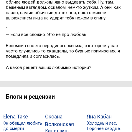
облике людей должны явно выдавать себя. Ну, там,
бешеным взглядом, оскалом, чем-то жутким. А они, как
назло, самые обычные до тех пор, пока с милым
выражением лица не ударят тебя ножом в спину.
“
— Если все сложно. Это не про любовь.
Вспомнив своего нерадивого жениха, с которым у нас
часто случались то скандалы, то бурные примирения, я
помедлила и согласилась.
А каков рецепт ваших любимых историй?
Блоги и рецензии
Elena Take
Оксана
Яна Кабан
М
Он обещал любить
Холодный лес.
Н
Волконская
до смерти.
Горячее сердце.
Как отшить