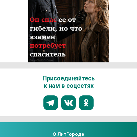
Реклама 16+ АО «ЛитГород»
Присоединяйтесь
к нам в соцсетях
О ЛитГороде