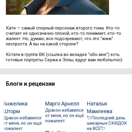
Катя — самый спорный персонаж второго тома. Кто-то
считает её однозначно плохой, кто-то понимает, кто-то
жалеет. Но, думаю, все подозревают, что это "жжж"
неспроста. А вы на какой стороне?
Кстати в группе ВК (ссылка во вкладке "обо мне") есть
готовые портреты Сержа и Эллы, вдруг вам любопытно)
Блоги и рецензии
Анжелика
Марго Арнелл
Наталья
Ш
Дракон избавился
М
Шторм
Мамлеева
от меня, но он ещё
с
Дракон избавился
💘Последний день
пожалеет
Н
от меня, но он ещё
шикарных СКИДОК
у
пожалеет
на ВСЕ💘