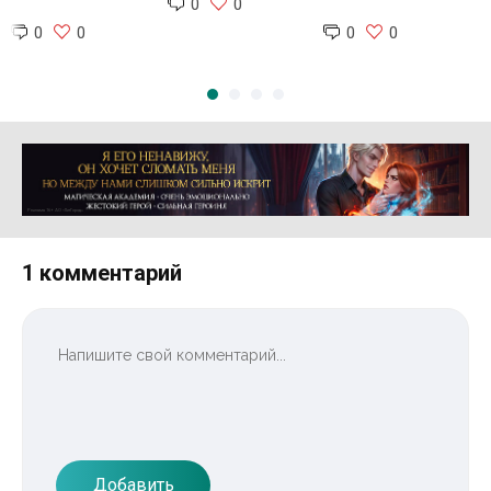
0
0
0
0
0
0
Реклама 16+ АО «ЛитГород»
1 комментарий
Добавить