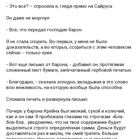
- Это всё? – спросила я, глядя прямо на Сайруса.
Он даже не моргнул.
- Всё, что передал господин барон.
Я не стала спорить. Во-первых, у меня не было
доказательств, а во-вторых, ссориться с этим человеком
сейчас - только хуже.
- Вот ещё письмо от барона, - добавил он, протягивая
сложенный лист бумаги, запечатанный гербовой печатью.
- Благодарю, - сказала холодно, вкладывая в это слово
всю вежливость, на которую вообще была способна.
Сломала печать и развернула письмо.
Почерк у барона Крейна был мелкий, сухой и колючий,
как и он сам. Я пробежала глазами по строчкам: «Бла-
бла-бла… уведомляю, что на твоё содержание будет
выделяться строго определённая сумма. Деньги будут
доставляться раз в месяц. Не смей тратить больше
положенного. Никаких дополнительных средств не