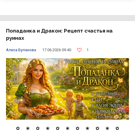
Попаданка и Дракон: Рецепт счастья на
руинах
1
Алиса Буланова
17.06.2026 09:40
✿
❀ ✿ ❀ ✿ ❀ ✿ ❀ ✿ ❀ ✿