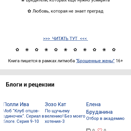
✿ Любовь, которая не знает преград
>>> ЧИТАТЬ ТУТ <<<
✿
❀ ✿ ❀ ✿ ❀ ✿ ❀ ✿ ❀ ✿
Книга пишется в рамках литмоба
“Брошенные жены”
16+
Блоги и рецензии
Полли Ива
Зозо Кат
Елена
Н
Моб "Клуб отцов-
По щучьему

Бруданина
одиночек". Сериал в
велению! Без моего
Р
Отбор в академию
блоге. Серия 9-10
хотения-3
в
«
0
0