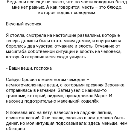
Ведь они все ещё не знают, что по части холодных блюд
мне нет равных. А как говорится, месть – это блюдо,
которое подают холодным.
Вкусный кусочек:
Я стояла, смотрела на настоящие развалины, которые
теперь должны были стать моим домом, и внутри меня
боролись два чувства: отчаяние и злость. Отчаяние от
масштаба собственной ситуации и злость на человека,
который отправил меня сюда умирать.
- Ваши вещи, госпожа.
Сайрус бросил к моим ногам чемодан –
немногочисленные вещи, с которыми прежняя Вероника
отправилась в изгнание. Затем узел с какими-то
тряпками, который, видимо, принадлежал Марте. И
наконец подозрительно маленький кошелёк.
Я поймала его на лету, взвесила на ладони: лёгкий,
слишком лёгкий. Я не знала, сколько в нём должно быть
денег, но моя интуиция подсказывала: здесь меньше, чем
обещано.