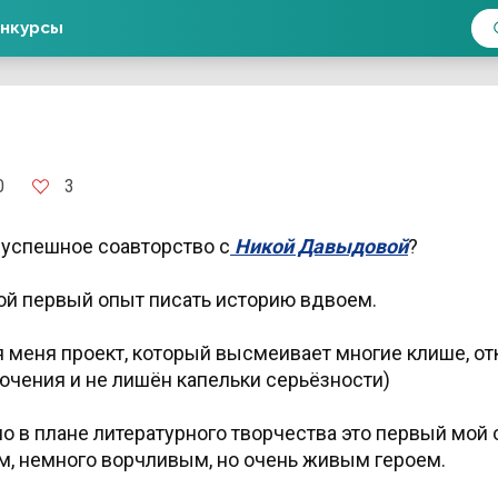
нкурсы
3
0
 успешное соавторство с
Никой Давыдовой
?
мой первый опыт писать историю вдвоем.
я меня проект, который высмеивает многие клише, о
чения и не лишён капельки серьёзности)
но в плане литературного творчества это первый мой 
, немного ворчливым, но очень живым героем.