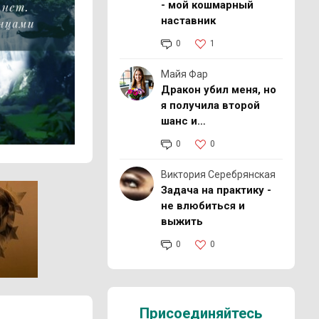
- мой кошмарный
наставник
0
1
Майя Фар
Дракон убил меня, но
я получила второй
шанс и…
0
0
Виктория Серебрянская
Задача на практику -
не влюбиться и
выжить
0
0
Присоединяйтесь