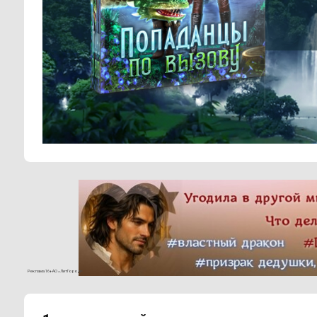
Реклама 16+ АО «ЛитГород»