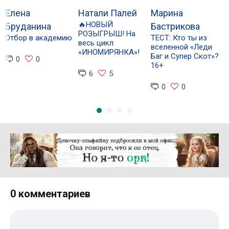
Елена
Натали Палей
Марина
🔥НОВЫЙ
Р
Бруданина
Бастрикова
РОЗЫГРЫШ! На
п
Отбор в академию
ТЕСТ: Кто ты из
весь цикл
вселенной «Леди
«ИНОМИРЯНКА»!
Баг и Супер Скот»?
0
0
16+
6
5
0
0
Реклама 16+ АО «ЛитГород»
0 комментариев