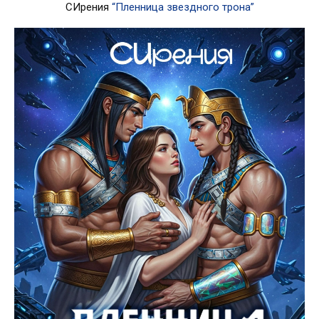
СИрения
“Пленница звездного трона”