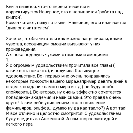
Книга пишется, что-то перечитывается и
корректируется.Наверное, это и называется "работа над
книгой".
Роман читают, пишут отзывы. Наверное, это и называется
"диалог с читателем".
Хочется, чтобы читатели как можно чаще писали, какие
чувства, ассоциации, эмоции вызывают у них
произведения.
А я пока поделусь чужими отзывами и эмоциями.
1.
Я с огромным удовольствием прочитала все главы (
какие есть пока что), и получила большущее
удовольствие. Во- первых мне очень понравились
некоторые тонкости вашего мира,например девять дней в
неделе, создание самого мира и т.д ( не буду особо
спойлерить). Во-вторых, ну очень эффектно сочетается
попаданка- академия и наши сказки. Это правда очень
круто! Таким себе удивлением стало появление
фамильяров, эльфов... думаю ну да как так,то?) А вот так!
И все отлично и целостно смотрится! С удовольствием
буду следить за Анжеликой. А вам творческих идей и
легкого пера.