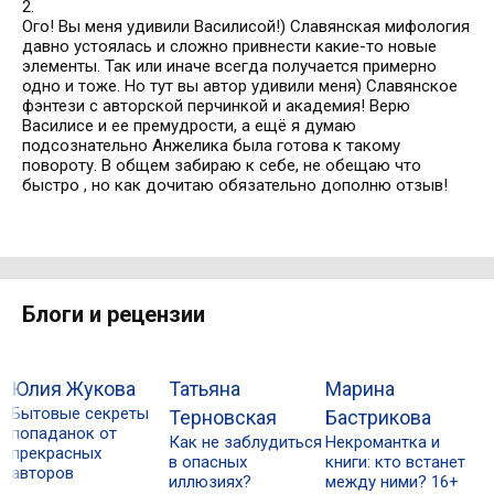
2.
Ого! Вы меня удивили Василисой!) Славянская мифология
давно устоялась и сложно привнести какие-то новые
элементы. Так или иначе всегда получается примерно
одно и тоже. Но тут вы автор удивили меня) Славянское
фэнтези с авторской перчинкой и академия! Верю
Василисе и ее премудрости, а ещё я думаю
подсознательно Анжелика была готова к такому
повороту. В общем забираю к себе, не обещаю что
быстро , но как дочитаю обязательно дополню отзыв!
Блоги и рецензии
Юлия Жукова
Татьяна
Марина
Р
Бытовые секреты
И
Терновская
Бастрикова
попаданок от
м
Как не заблудиться
Некромантка и
прекрасных
с
в опасных
книги: кто встанет
авторов
иллюзиях?
между ними? 16+