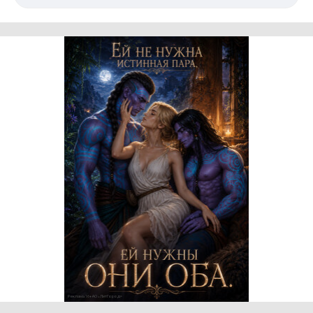
Реклама 16+ АО «ЛитГород»