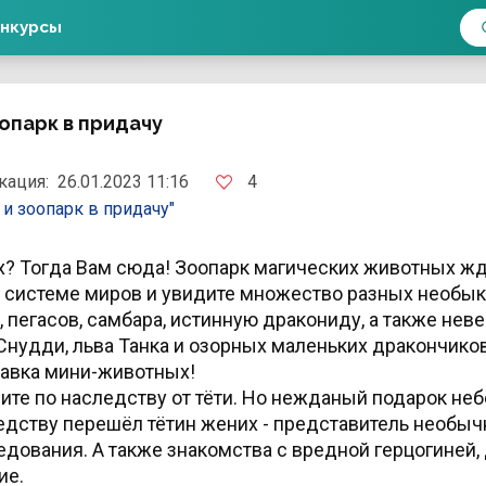
нкурсы
оопарк в придачу
4
кация:
26.01.2023 11:16
 и зоопарк в придачу"
? Тогда Вам сюда! Зоопарк магических животных ж
й системе миров и увидите
множество разных необы
, пегасов, самбара, истинную дракониду, а также
неве
нудди, льва Танка и озорных маленьких дракончиков
тавка мини-животных!
ите по наследству от тёти. Но нежданый подарок неб
ледству перешёл тётин жених - представитель необыч
едования. А также знакомства с вредной герцогиней,
ие.