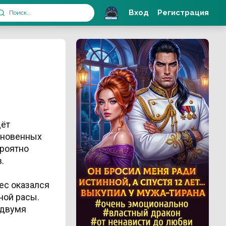
Вход
Регистрация
дёт
кновенных
роятно
.
ес оказался
ной расы.
 двумя