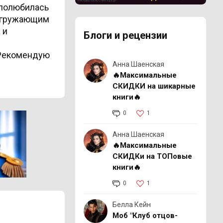
Реклама 16+ АО «ЛитГород»
 полюбилась
погружающим
 и
Блоги и рецензии
 Рекомендую
Анна Шаенская
🔥Максимальные
СКИДКИ на шикарные
книги🔥
0
1
Анна Шаенская
🔥Максимальные
СКИДКи на ТОПовые
книги🔥
0
1
Белла Кейн
Моб "Клуб отцов-