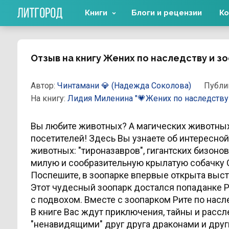
Книги
Блоги и рецензии
Ко
Отзыв на книгу Жених по наследству и з
Автор:
Чинтамани 💎 (Надежда Соколова)
Публи
На книгу:
Лидия Миленина
"💗Жених по наследству
Вы любите животных? А магических животных
посетителей! Здесь Вы узнаете об интересно
животных: "тироназавров", гигантских бизонов
милую и сообразительную крылатую собачку С
Поспешите, в зоопарке впервые открыта выс
Этот чудесный зоопарк достался попаданке Р
с подвохом. Вместе с зоопарком Рите по нас
В книге Вас ждут приключения, тайны и рассл
"ненавидящими" друг друга драконами и друг