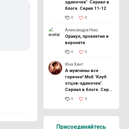
одиночек". Сериал в
блоге. Серия 11-12
0
0
Александра Нокс
Оракул, проклятия и
воронята
0
0
Юна Хант
А мужчины все
горячее! Моб "Клуб
отцов-одиночек".
Сериал в блоге. Серия
11-12
0
0
Присоединяйтесь