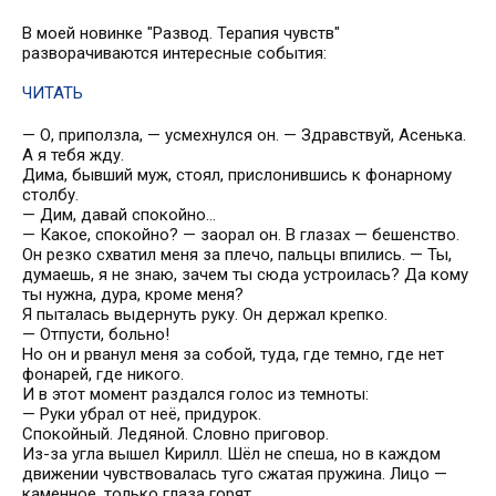
В моей новинке "Развод. Терапия чувств"
разворачиваются интересные события:
ЧИТАТЬ
— О, приползла, — усмехнулся он. — Здравствуй, Асенька.
А я тебя жду.
Дима, бывший муж, стоял, прислонившись к фонарному
столбу.
— Дим, давай спокойно...
— Какое, спокойно? — заорал он. В глазах — бешенство.
Он резко схватил меня за плечо, пальцы впились. — Ты,
думаешь, я не знаю, зачем ты сюда устроилась? Да кому
ты нужна, дура, кроме меня?
Я пыталась выдернуть руку. Он держал крепко.
— Отпусти, больно!
Но он и рванул меня за собой, туда, где темно, где нет
фонарей, где никого.
И в этот момент раздался голос из темноты:
— Руки убрал от неё, придурок.
Спокойный. Ледяной. Словно приговор.
Из-за угла вышел Кирилл. Шёл не спеша, но в каждом
движении чувствовалась туго сжатая пружина. Лицо —
каменное, только глаза горят.