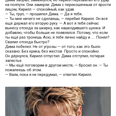
Дима заорал, замахнулся, но Кирилл перехватил его удар
на полпути. Они замерли: Дима с перекошенным от ярости
лицом, Кирилл — спокойный, как удав.
— Ты, труп, — прошипел Дима. — Да я тебя…
— Ты мне ничего не сделаешь, — перебил Кирилл. Он всё
ещё держал его вторую руку. — А вот я тебя сейчас
вынесу отсюда за шкирку, как нашкодившего щенка. И
добавлю, чтобы больше не появлялся. Потому, что если
ты ещё раз тронешь Асю, я тебе лично найду и ….. Понял?
Свалил отсюда быстро?
Дима побелел. Не от угрозы — от того, как это было
сказано. Без крика, без жестов. Просто и спокойно.
Он дёрнулся, Кирилл отпустил. Дима отступил, потирая
запястье.
— Мы ещё поговорим в другом месте, — бросил он. — Ты
пожалеешь об этом.
— Вали, пока я не передумал, — ответил Кирилл.