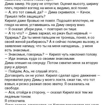
Дима замер. Но руку не отпустил. Оценил высоту, ширину
плеч, перевёл взгляд на меня и, видимо, всё понял.
— А, это тот самый, да? — Дима скривился. — Качок.
Пришёл тебя защищать?
Кирилл даже бровью не повёл. Подошёл вплотную, не
глядя на меня, уставившись на Диму сверху вниз.
— Я сказал: убери руки, — повторил он тише.
— А то что? — Дима заржал, но ржач был нервный. —
Ударишь? Да ты меня пальцем не тронешь, понял, я со
своей женой разбираюсь? А я сейчас полицию вызову, и
заявление напишу, что ты на меня нападаешь… у меня
есть знакомые…
— Знакомые, говоришь? — Кирилл чуть наклонил голову.
— Иди знаешь куда со своими знакомыми.
Дима опешил на секунду. Потом схватил меня за вторую
руку и дёрнул.
— Пойдём, Ась, не слушай этого…
Договорить он не успел. Кирилл сделал одно движение —
перехватил руку Димы у моего локтя, сжал так, что тот
взвыл, и резко разжал свою хватку. Я оказалась на
свободе.
— Ася, отойди в сторону, — сказал Кирилл всё тем же
ледяным тоном.
Я отскочила.