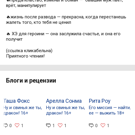
🔥
предательство, измены и обман
—
бывший муж пьёт,
врёт, манипулирует
🔥
жизнь после развода — прекрасна, когда перестанешь
жалеть того, кто тебя не ценил
🔥
ХЭ для героини — она заслужила счастье, и она его
получит
(ссылка кликабельна)
Приятного чтения!
Блоги и рецензии
Таша Фокс
Арелла Сонма
Рита Роу
Л
Ну и свинья же ты,
Ну и свинья же ты,
Его миссия — найти,
Н
дракон! 16+
дракон! 16+
ее — выжить 18+
д
0
1
1
1
0
1