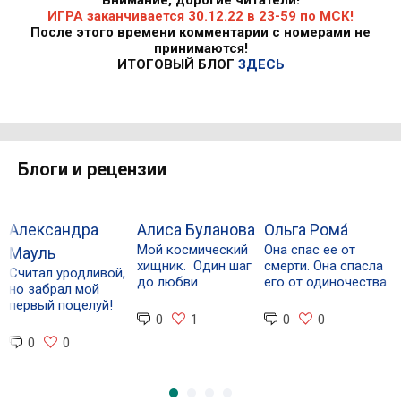
Внимание, дорогие читатели!
ИГРА заканчивается 30.12.22 в 23-59 по МСК!
После этого времени комментарии с номерами не
принимаются!
ИТОГОВЫЙ БЛОГ
ЗДЕСЬ
Блоги и рецензии
Александра
Алиса Буланова
Ольга Рома́
А
Мой космический
Она спас ее от
Мауль
З
хищник. Один шаг
смерти. Она спасла
Считал уродливой,
С
до любви
его от одиночества
но забрал мой
С
первый поцелуй!
0
1
0
0
0
0