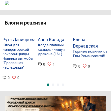
Блоги и рецензии
Рута Даниярова
Анна Каляда
Елена
А
Ключ для
Когда главный
К
Вернадская
императорской
козырь - чешуя
и
Горячие новинки от
сокровищницы.
дракона (16+)
с
Евы Романовской!
Новинка литмоба
(
"Пропавшая
0
1
0
0
наследница"
0
0
Реклама 16+ АО «ЛитГород»