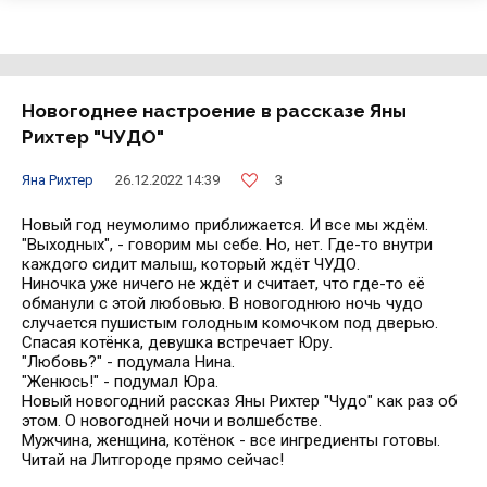
Новогоднее настроение в рассказе Яны
Рихтер "ЧУДО"
3
Яна Рихтер
26.12.2022 14:39
Новый год неумолимо приближается. И все мы ждём.
"Выходных", - говорим мы себе. Но, нет. Где-то внутри
каждого сидит малыш, который ждёт ЧУДО.
Ниночка уже ничего не ждёт и считает, что где-то её
обманули с этой любовью. В новогоднюю ночь чудо
случается пушистым голодным комочком под дверью.
Спасая котёнка, девушка встречает Юру.
"Любовь?" - подумала Нина.
"Женюсь!" - подумал Юра.
Новый новогодний рассказ Яны Рихтер "Чудо" как раз об
этом. О новогодней ночи и волшебстве.
Мужчина, женщина, котёнок - все ингредиенты готовы.
Читай на Литгороде прямо сейчас!