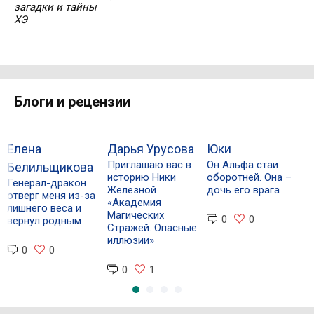
загадки и тайны
ХЭ
Блоги и рецензии
Елена
Дарья Урусова
Юки
Н
Приглашаю вас в
Он Альфа стаи
Белильщикова
историю Ники
оборотней. Она –
Генерал-дракон
М
Железной
дочь его врага
отверг меня из-за
о
«Академия
лишнего веса и
в
Магических
0
0
вернул родным
Стражей. Опасные
иллюзии»
0
0
0
1