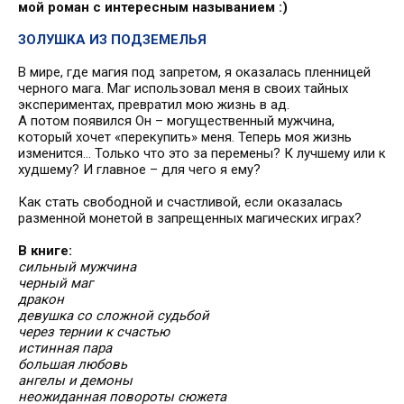
мой роман с интересным называнием :)
ЗОЛУШКА ИЗ ПОДЗЕМЕЛЬЯ
В мире, где магия под запретом, я оказалась пленницей
черного мага. Маг использовал меня в своих тайных
экспериментах, превратил мою жизнь в ад.
А потом появился Он – могущественный мужчина,
который хочет «перекупить» меня. Теперь моя жизнь
изменится… Только что это за перемены? К лучшему или к
худшему? И главное – для чего я ему?
Как стать свободной и счастливой, если оказалась
разменной монетой в запрещенных магических играх?
В книге:
сильный мужчина
черный маг
дракон
девушка со сложной судьбой
через тернии к счастью
истинная пара
большая любовь
ангелы и демоны
неожиданная повороты сюжета