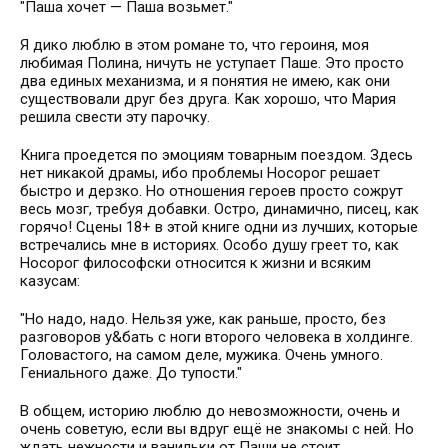
"Паша хочет — Паша возьмет."
Я дико люблю в этом романе то, что героиня, моя
любимая Полина, ничуть не уступает Паше. Это просто
два единых механизма, и я понятия не имею, как они
существовали друг без друга. Как хорошо, что Мария
решила свести эту парочку.
Книга проедется по эмоциям товарным поездом. Здесь
нет никакой драмы, ибо проблемы Носорог решает
быстро и дерзко. Но отношения героев просто сожрут
весь мозг, требуя добавки. Остро, динамично, писец, как
горячо! Сцены 18+ в этой книге одни из лучших, которые
встречались мне в историях. Особо душу греет то, как
Носорог философски относится к жизни и всяким
казусам:
"Но надо, надо. Нельзя уже, как раньше, просто, без
разговоров у&бать с ноги второго человека в холдинге.
Головастого, на самом деле, мужика. Очень умного.
Гениального даже. До тупости."
В общем, историю люблю до невозможности, очень и
очень советую, если вы вдруг ещё не знакомы с ней. Но
ждать нежности и ванильки от Паши не стоит.