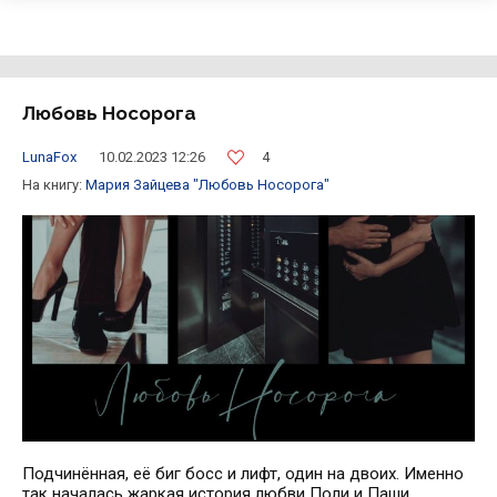
Любовь Носорога
4
LunaFox
10.02.2023 12:26
На книгу:
Мария Зайцева
"Любовь Носорога"
Подчинённая, её биг босс и лифт, один на двоих. Именно
так началась жаркая история любви Поли и Паши.