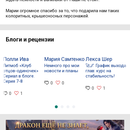
Марии огромное спасибо за то, что подарила нам таких
колоритных, крышесносных персонажей.
Блоги и рецензии
Полли Ива
Мария Самтенко
Лекса Шер
Литмоб «Клуб
Немного про мои
🚀🌌 График выхода

отцов-одиночек»
новости и планы
глав: курс на
о
Сериал в блоге.
стабильность!
П
Серия 7-8
н
0
0
г
0
1
0
1