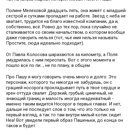
Полине Мелеховой двадцать пять, она живёт с младшей
сестрой и сутками пропадает на работе. Звёзд с неба не
хватает, трудится на благо известной компании, да и,
собственно, всё. Ровно до тех пор, пока случайно не
сталкивается со своим начальством, о котором вообще
даже говорить нельзя (тот, чьё имя нельзя называть.
Простите, сюда идеально подходит).
От Павла Колосова шарахаются за километр, а Поля
умудрилась с ним переспать. Вот с этого момента и
пошло всё по пи..., не по плану, в общем.
Про Пашу я могу говорить очень много и долго. Это
персонаж, которого ты никогда не забудешь, он с
грацией носорога прокладывает путь в твоё сердце и
хрен оттуда свалит. Дерзкий, грубый, циничный, не
знающий границ и малость иногда неадекватный -
именно таким видится Носорог в первых главах. И нет,
дальше не последует слов о том, что это только на
первый взгляд, а так то там внутри милый котик сидит.
Неа! Вот увидели первый образ Пашеньки, до конца он
таков и будет.