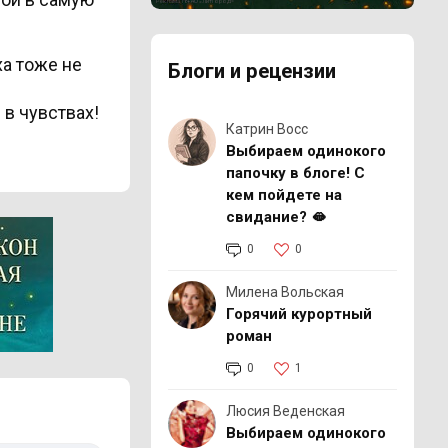
Реклама 18+ АО «ЛитГород»
ха тоже не
Блоги и рецензии
 в чувствах!
Катрин Восс
Выбираем одинокого
папочку в блоге! С
кем пойдете на
свидание? 🫦
0
0
Милена Вольская
Горячий курортный
роман
0
1
Люсия Веденская
Выбираем одинокого