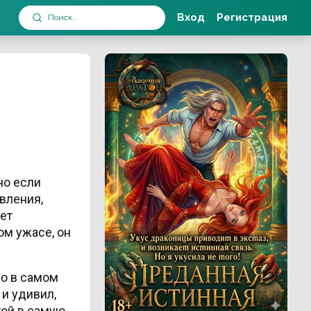
Вход
Регистрация
но если
вления,
еет
ом ужасе, он
но в самом
и удивил,
той в самую