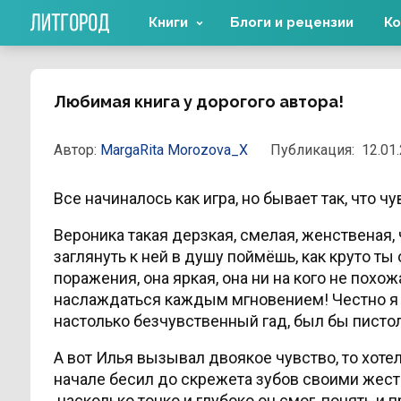
Книги
Блоги и рецензии
Ко
Любимая книга у дорогого автора!
Автор:
MargaRita Morozova_Х
Публикация:
12.01.
Все начиналось как игра, но бывает так, что ч
Вероника такая дерзкая, смелая, женственая, 
заглянуть к ней в душу поймёшь, как круто т
поражения, она яркая, она ни на кого не похожа
наслаждаться каждым мгновением! Честно я от
настолько безчувственный гад, был бы писто
А вот Илья вызывал двоякое чувство, то хотел
начале бесил до скрежета зубов своими жест
насколько тонко и глубоко он смог, понять и 