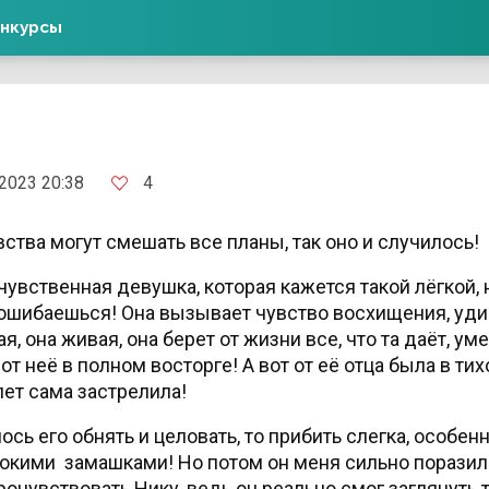
нкурсы
4
2023 20:38
увства могут смешать все планы, так оно и случилось!
чувственная девушка, которая кажется такой лёгкой, 
ы ошибаешься! Она вызывает чувство восхищения, уди
я, она живая, она берет от жизни все, что та даёт, ум
 неё в полном восторге! А вот от её отца была в тих
лет сама застрелила!
ось его обнять и целовать, то прибить слегка, особен
окими замашками! Но потом он меня сильно поразил 
прочувствовать Нику, ведь он реально смог заглянуть 