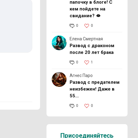
папочку в блоге! С
кем пойдете на
свидание? 🫦
0
0
Елена Смертная
Развод с драконом
после 20 лет брака
0
1
Агнес Паро
Развод с предателем
неизбежен! Даже в
55…
0
0
Присоединяйтесь